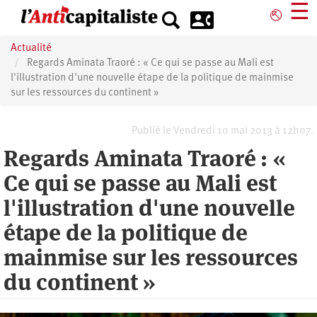
Aller
☰
⎋
au
contenu
Actualité
principal
Regards Aminata Traoré : « Ce qui se passe au Mali est
l'illustration d'une nouvelle étape de la politique de mainmise
sur les ressources du continent »
Publié le Vendredi 10 mai 2013 à 12h07.
Regards Aminata Traoré : «
Ce qui se passe au Mali est
l'illustration d'une nouvelle
étape de la politique de
mainmise sur les ressources
du continent »