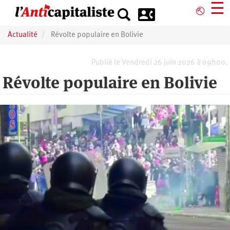
Aller
☰
⎋
au
contenu
Actualité
Révolte populaire en Bolivie
principal
Publié le Vendredi 26 juin 2026 à 09h00.
Révolte populaire en Bolivie