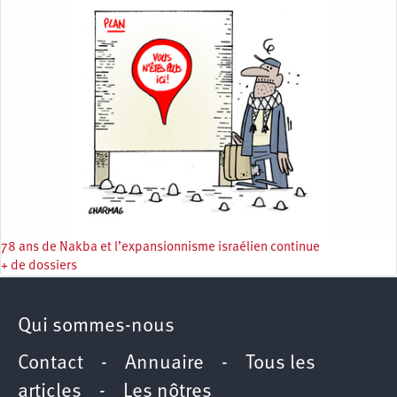
78 ans de Nakba et l’expansionnisme israélien continue
+ de dossiers
Qui sommes-nous
Contact
-
Annuaire
-
Tous les
articles
-
Les nôtres