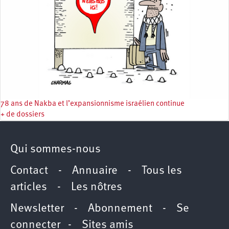
78 ans de Nakba et l’expansionnisme israélien continue
+ de dossiers
Qui sommes-nous
Contact
-
Annuaire
-
Tous les
articles
-
Les nôtres
Newsletter
-
Abonnement
-
Se
connecter
-
Sites amis