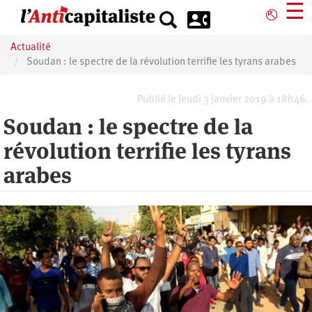
Aller
☰
⎋
au
contenu
Actualité
principal
Soudan : le spectre de la révolution terrifie les tyrans arabes
Publié le Jeudi 3 janvier 2019 à 18h46.
Soudan : le spectre de la
révolution terrifie les tyrans
arabes