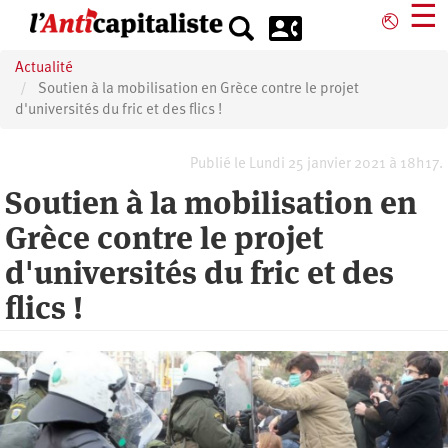
Aller
☰
⎋
au
contenu
Actualité
principal
Soutien à la mobilisation en Grèce contre le projet
d'universités du fric et des flics !
Publié le Lundi 25 janvier 2021 à 18h17.
Soutien à la mobilisation en
Grèce contre le projet
d'universités du fric et des
flics !