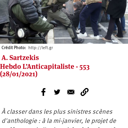
Crédit Photo
http://left.gr
A. Sartzekis
Hebdo L’Anticapitaliste - 553
(28/01/2021)
À classer dans les plus sinistres sc
è
nes
d'anthologie
: à
la mi-janvier, le projet de