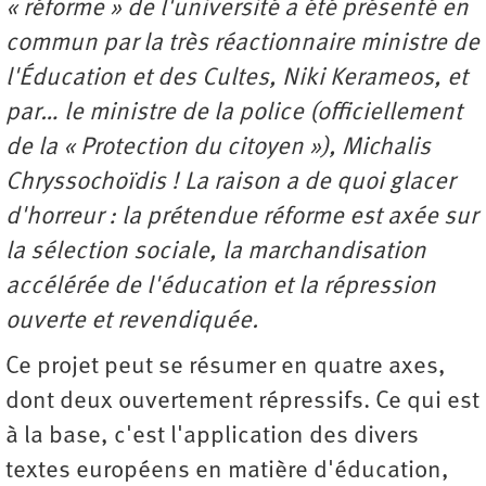
«
r
éforme » de l'université
a
é
t
é
pr
é
sent
é en
commun par la tr
è
s r
éactionnaire ministre de
l'Éducation et des Cultes, Niki Kerameos, et
par
…
le ministre de la police (officiellement
de la « Protection du citoyen »
), Michalis
Chryssocho
ï
dis
! La raison a de quoi glacer
d'horreur
: la prétendue réforme est axée sur
la sélection sociale, la marchandisation
accé
l
é
r
ée de l'éducation et la répression
ouverte et revendiqué
e.
Ce projet peut se résumer en quatre axes,
dont deux ouvertement répressifs. Ce qui est
à la base, c'est l'application des divers
textes européens en matière d'éducation,