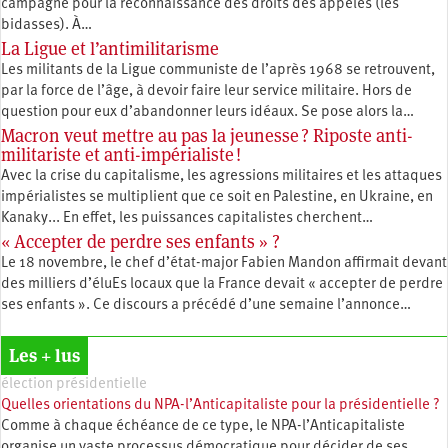
campagne pour la reconnaissance des droits des appelés (les
bidasses). À…
La Ligue et l’antimilitarisme
Les militants de la Ligue communiste de l’après 1968 se retrouvent,
par la force de l’âge, à devoir faire leur service militaire. Hors de
question pour eux d’abandonner leurs idéaux. Se pose alors la…
Macron veut mettre au pas la jeunesse ? Riposte anti-
militariste et anti-impérialiste !
Avec la crise du capitalisme, les agressions militaires et les attaques
impérialistes se multiplient que ce soit en Palestine, en Ukraine, en
Kanaky... En effet, les puissances capitalistes cherchent…
« Accepter de perdre ses enfants » ?
Le 18 novembre, le chef d’état-major Fabien Mandon affirmait devant
des milliers d’éluEs locaux que la France devait « accepter de perdre
ses enfants ». Ce discours a précédé d’une semaine l’annonce…
Les + lus
élection présidentielle
Quelles orientations du NPA-l’Anticapitaliste pour la présidentielle ?
Comme à chaque échéance de ce type, le NPA-l’Anticapitaliste
organise un vaste processus démocratique pour décider de ses