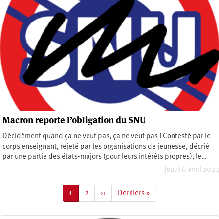
Macron reporte l’obligation du SNU
Décidément quand ça ne veut pas, ça ne veut pas ! Contesté par le
corps enseignant, rejeté par les organisations de jeunesse, décrié
par une partie des états-majors (pour leurs intérêts propres), le…
Jeudi 6 avril 2023
Pagination
Page
1
Page
2
Page
››
Dernière
Derniers »
courante
suivante
page