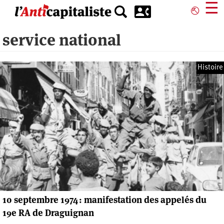
Aller
☰
⎋
au
contenu
service national
principal
Histoire
10 septembre 1974 : manifestation des appelés du
19e RA de Draguignan