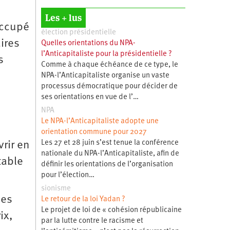
Les + lus
occupé
élection présidentielle
ires
Quelles orientations du NPA-
l’Anticapitaliste pour la présidentielle ?
s
Comme à chaque échéance de ce type, le
NPA-l’Anticapitaliste organise un vaste
processus démocratique pour décider de
ses orientations en vue de l’…
NPA
Le NPA-l’Anticapitaliste adopte une
orientation commune pour 2027
Les 27 et 28 juin s’est tenue la conférence
vrir en
nationale du NPA-l’Anticapitaliste, afin de
table
définir les orientations de l’organisation
pour l’élection…
sionisme
des
Le retour de la loi Yadan ?
Le projet de loi de « cohésion républicaine
ix,
par la lutte contre le racisme et