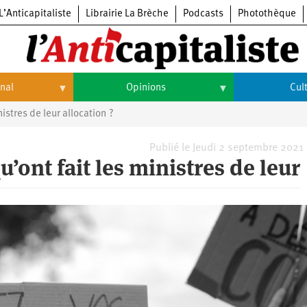
L’Anticapitaliste
Librairie La Brèche
Podcasts
Photothèque
onal
Opinions
Cul
istres de leur allocation ?
Opinions
Culture
Histoire
Arts
Publié le Jeudi 2 septembre 2021
u’ont fait les ministres de leur
Cinéma
Expositions
Livres
Musique