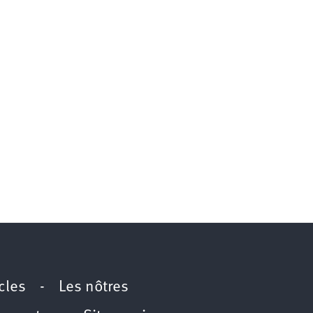
icles
-
Les nôtres