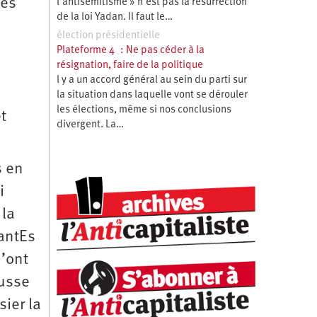
ces
l’antisémitisme » n’est pas la résurrection
de la loi Yadan. Il faut le…
élection présidentielle
Plateforme 4 : Ne pas céder à la
résignation, faire de la politique
l y a un accord général au sein du parti sur
la situation dans laquelle vont se dérouler
les élections, même si nos conclusions
t
divergent. La…
s en
i
 la
iantEs
n’ont
ausse
sier la