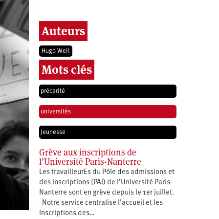
Auteurs
Hugo Weil
Mots clés
précarité
universités
Jeunesse
Grève aux inscriptions de
l’Université Paris-Nanterre
Les travailleurEs du Pôle des admissions et
des inscriptions (PAI) de l’Université Paris-
Nanterre sont en grève depuis le 1er juillet.
Notre service centralise l’accueil et les
inscriptions des…