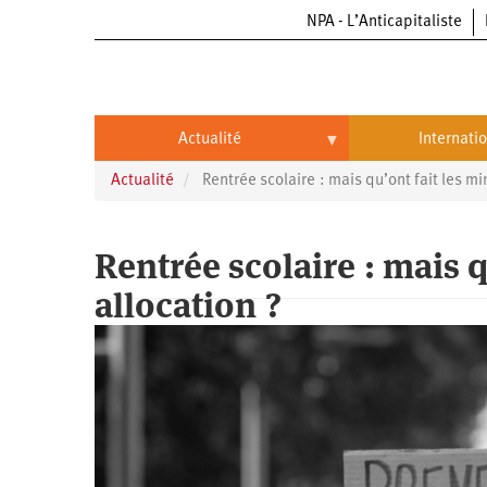
NPA - L’Anticapitaliste
Aller
au
contenu
principal
Actualité
Internati
Actualité
Rentrée scolaire : mais qu’ont fait les min
Actualité
International
Politique
Brésil
Rentrée scolaire : mais q
Entreprises
Chine
allocation ?
Oppressions
Entreprises
États-
Unis
Économie
Automobile
Oppressions
Continents
Écologie
Aéronautique
Antiracisme
Continents
Éducation
Commerce
Féminisme
Afrique