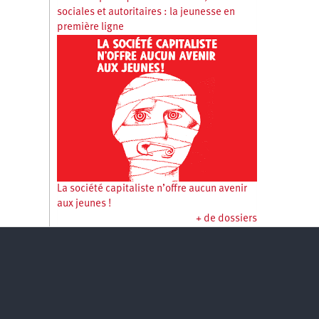
sociales et autoritaires : la jeunesse en
première ligne
La société capitaliste n’offre aucun avenir
aux jeunes !
+ de dossiers