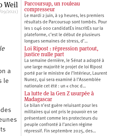
 Weil
Parcoursup, un rouleau
compresseur
/09/2021)
Le mardi 2 juin, à 19 heures, les premiers
résultats de Parcoursup sont tombés. Pour
les 1 046 000 candidatEs inscritEs sur la
plateforme, c’est le début de plusieurs
longues semaines de stress, d’…
Loi Ripost : répression partout,
le
justice nulle part
La semaine dernière, le Sénat a adopté à
une large majorité le projet de loi Ripost
on a
porté par le ministre de l’Intérieur, Laurent
 le
Nunez, qui sera examiné à l’Assemblée
nationale cet été : un « choc d…
La lutte de la Gen Z usurpée à
Madagascar
Le bilan n’est guère reluisant pour les
 des
militaires qui ont pris le pouvoir en se
présentant comme les protecteurs du
jeunes
peuple confronté à l’ancien régime
ts
répressif. Fin septembre 2025, des…