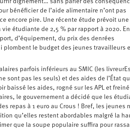
nourrir dignement… sans parler des conséquen
our bénéficier de l’aide alimentaire n’ont pas
nce encore pire. Une récente étude prévoit une
vie étudiante de 2,5 % par rapport à 2020. En
sport, d’équipement, du prix des denrées
ui plombent le budget des jeunes travailleurs e
alaires parfois inférieurs au SMIC (les livreurE
ne sont pas les seuls) et des aides de l’État qu
 baissé les aides, rogné sur les APL et freiné
aires, le gouvernement a décidé que les étud
es repas à 1 euro au Crous ! Bref, les jeunes 
ition qu’elles restent abordables malgré la h
imer que la soupe populaire suffira pour rassa