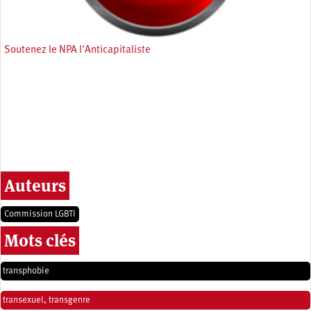
Soutenez le NPA l'Anticapitaliste
Auteurs
Commission LGBTI
Mots clés
transphobie
transexuel, transgenre