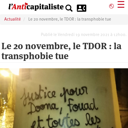
Aller
☰
⎋
au
contenu
Actualité
Le 20 novembre, le TDOR : la transphobie tue
principal
Publié le Vendredi 19 novembre 2021 à 12h00.
Le 20 novembre, le TDOR : la
transphobie tue