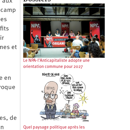
, aux
e camp
les
fits
ir
mes et
Le NPA-l’Anticapitaliste adopte une
orientation commune pour 2027
e en
ovoque
es, de
on
Quel paysage politique après les