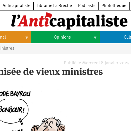
L’Anticapitaliste
Librairie La Brèche
Podcasts
Photothèque
onal
Opinions
Cul
inistres
Opinions
Culture
Histoire
Arts
Publié le Mercredi 8 janvier 2025
nisée de vieux ministres
Cinéma
Expositions
Livres
Musique