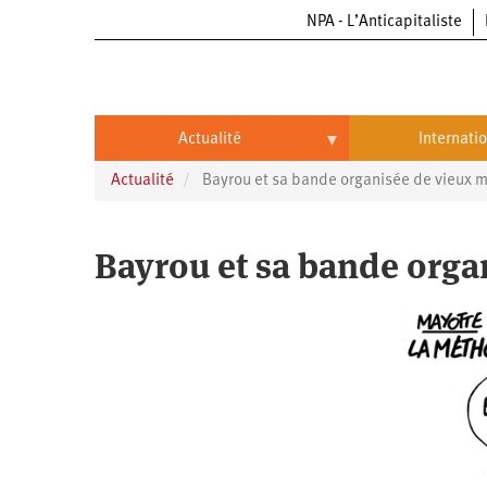
NPA - L’Anticapitaliste
Aller
au
contenu
principal
Actualité
Internati
Actualité
Bayrou et sa bande organisée de vieux m
Actualité
International
Politique
Brésil
Bayrou et sa bande orga
Entreprises
Chine
Oppressions
Entreprises
États-
Unis
Économie
Automobile
Oppressions
Continents
Écologie
Aéronautique
Antiracisme
Continents
Éducation
Commerce
Féminisme
Afrique