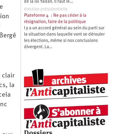
de la loi Yadan. Il faut le…
re
élection présidentielle
tion
Plateforme 4 : Ne pas céder à la
résignation, faire de la politique
e
l y a un accord général au sein du parti sur
la situation dans laquelle vont se dérouler
 Bergé
les élections, même si nos conclusions
divergent. La…
clair
cs, la
cela
onc
Dossiers