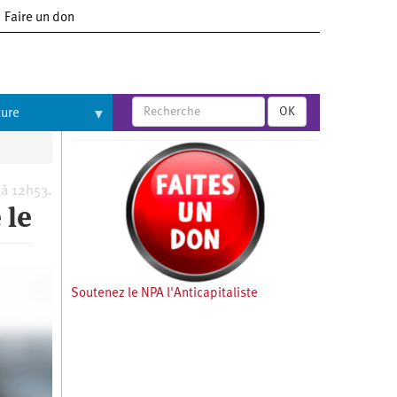
Faire un don
OK
ture
à 12h53.
 le
Soutenez le NPA l'Anticapitaliste