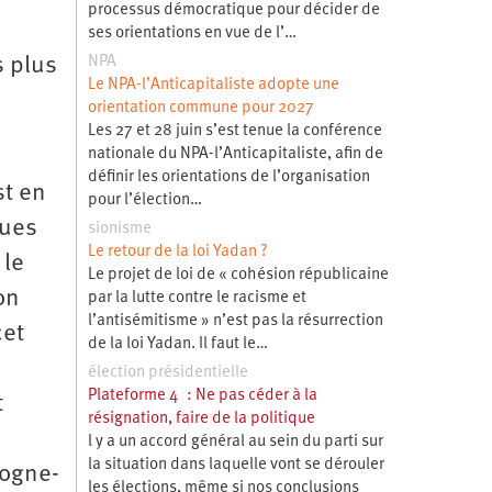
processus démocratique pour décider de
ses orientations en vue de l’…
NPA
s plus
Le NPA-l’Anticapitaliste adopte une
orientation commune pour 2027
Les 27 et 28 juin s’est tenue la conférence
nationale du NPA-l’Anticapitaliste, afin de
définir les orientations de l’organisation
st en
pour l’élection…
ques
sionisme
Le retour de la loi Yadan ?
 le
Le projet de loi de « cohésion républicaine
on
par la lutte contre le racisme et
l’antisémitisme » n’est pas la résurrection
cet
de la loi Yadan. Il faut le…
élection présidentielle
Plateforme 4 : Ne pas céder à la
t
résignation, faire de la politique
l y a un accord général au sein du parti sur
la situation dans laquelle vont se dérouler
gogne-
les élections, même si nos conclusions