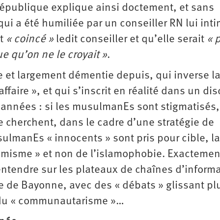
épublique explique ainsi doctement, et sans
ui a été humiliée par un conseiller RN lui int
it
« coincé »
ledit conseiller et qu’elle serait
« p
e qu’on ne le croyait »
.
e et largement démentie depuis, qui inverse l
ffaire », et qui s’inscrit en réalité dans un di
années : si les musulmanEs sont stigmatisés,
 le cherchent, dans le cadre d’une stratégie de
sulmanEs « innocents » sont pris pour cible, la
slamisme » et non de l’islamophobie. Exactemen
ntendre sur les plateaux de chaînes d’inform
ée de Bayonne, avec des « débats » glissant pl
n du « communautarisme »…