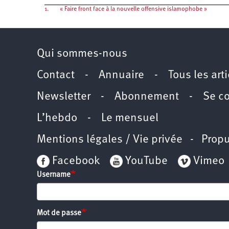
1.
« Faire front face à la nouvelle offensive islamophobe »
Qui sommes-nous
Contact
-
Annuaire
-
Tous les art
Newsletter
-
Abonnement
-
Se c
L’hebdo
-
Le mensuel
Mentions légales / Vie privée
- Propu
Facebook
YouTube
Vimeo
Username
Mot de passe