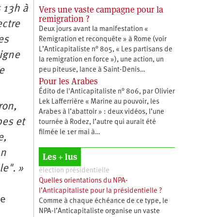
 13h à
Vers une vaste campagne pour la
remigration ?
ectre
Deux jours avant la manifestation «
es
Remigration et reconquête » à Rome (voir
L’Anticapitaliste n° 805, « Les partisans de
signe
la remigration en force »), une action, un
e
peu piteuse, lance à Saint-Denis…
Pour les Arabes
Édito de l'Anticapitaliste n° 806, par Olivier
Lek Lafferrière « Marine au pouvoir, les
ron,
Arabes à l’abattoir » : deux vidéos, l’une
bes et
tournée à Rodez, l’autre qui aurait été
filmée le 1er mai à…
e,
an
Les + lus
e". »
élection présidentielle
Quelles orientations du NPA-
l’Anticapitaliste pour la présidentielle ?
ée
Comme à chaque échéance de ce type, le
NPA-l’Anticapitaliste organise un vaste