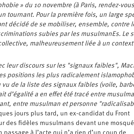
ophobie » du 10 novembre (à Paris, rendez-vous
n tournant. Pour la première fois, un large sp
ont décidé de se mobiliser, ensemble, contre l
discriminations subies par les musulmanEs. Le 
collective, malheureusement liée à un context
ec leur discours sur les "signaux faibles", Mac
es positions les plus radicalement islamopho
vu de la liste des signaux faibles (voile, barb
rait d’égalité a en effet été tracé entre musulm
rtant, entre musulman et personne "radicalisabl
ues jours plus tard, un ex-candidat du Front
t sur des fidèles musulmans devant une mosqu
Un passage à l’acte qui n’a rien d’un coup de