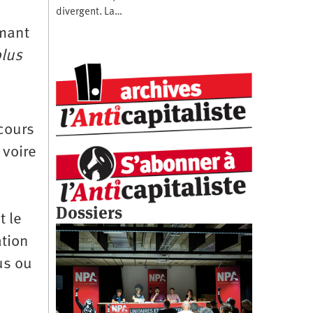
divergent. La…
imant
lus
a
scours
 voire
Dossiers
t le
ation
us ou