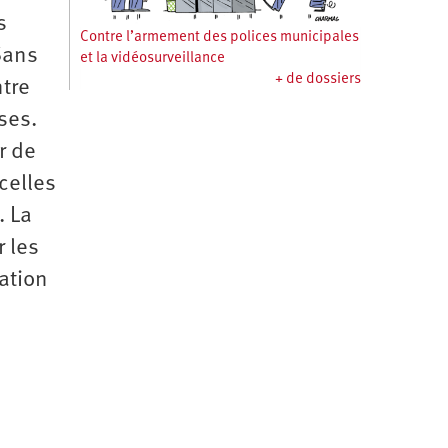
s
Contre l’armement des polices municipales
Sans
et la vidéosurveillance
+ de dossiers
ntre
ses.
r de
 celles
. La
r les
cation