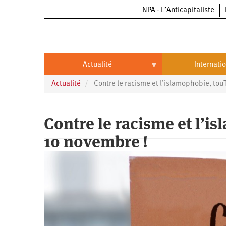
NPA - L’Anticapitaliste
Aller
au
contenu
principal
Actualité
Internati
Actualité
Contre le racisme et l’islamophobie, touT
Actualité
International
Politique
Brésil
Contre le racisme et l’i
Entreprises
Chine
10 novembre !
Oppressions
Entreprises
États-
Unis
Économie
Automobile
Oppressions
Continents
Écologie
Aéronautique
Antiracisme
Continents
Éducation
Commerce
Féminisme
Afrique