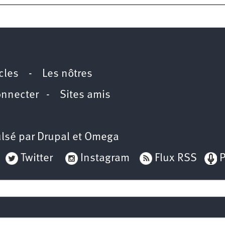
icles
-
Les nôtres
onnecter
-
Sites amis
lsé par
Drupal
et
Omega
Twitter
Instagram
Flux RSS