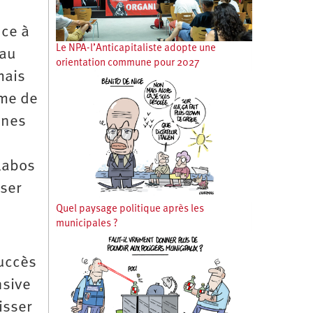
nce à
Le NPA-l’Anticapitaliste adopte une
 au
orientation commune pour 2027
mais
rme de
ines
llabos
iser
Quel paysage politique après les
municipales ?
succès
nsive
isser