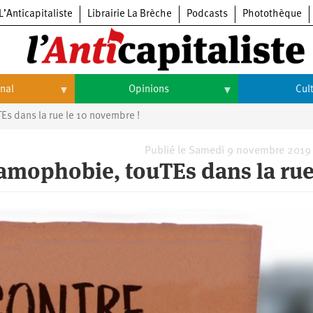
L’Anticapitaliste
Librairie La Brèche
Podcasts
Photothèque
onal
Opinions
Cul
Es dans la rue le 10 novembre !
Opinions
Culture
Histoire
Arts
Publié le Samedi 9 novembre 2019 
slamophobie, touTEs dans la rue
Cinéma
Expositions
Livres
Musique