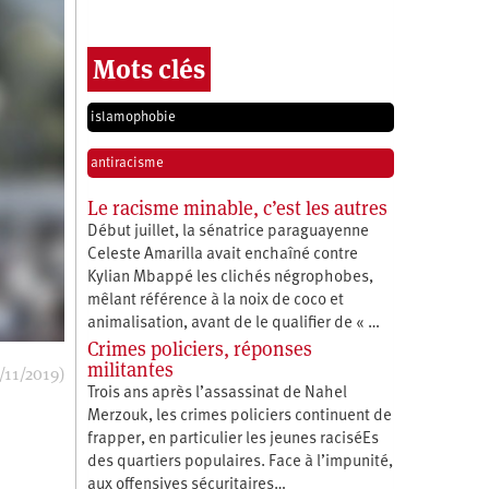
Mots clés
islamophobie
antiracisme
Le racisme minable, c’est les autres
Début juillet, la sénatrice paraguayenne
Celeste Amarilla avait enchaîné contre
Kylian Mbappé les clichés négrophobes,
mêlant référence à la noix de coco et
animalisation, avant de le qualifier de « …
Crimes policiers, réponses
militantes
/11/2019)
Trois ans après l’assassinat de Nahel
Merzouk, les crimes policiers continuent de
frapper, en particulier les jeunes raciséEs
des quartiers populaires. Face à l’impunité,
aux offensives sécuritaires…