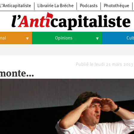
L’Anticapitaliste
Librairie La Brèche
Podcasts
Photothèque
onal
Opinions
Cul
Opinions
Culture
Histoire
Arts
Publié le Jeudi 21 mars 2013
n monte…
Cinéma
Expositions
Livres
Musique