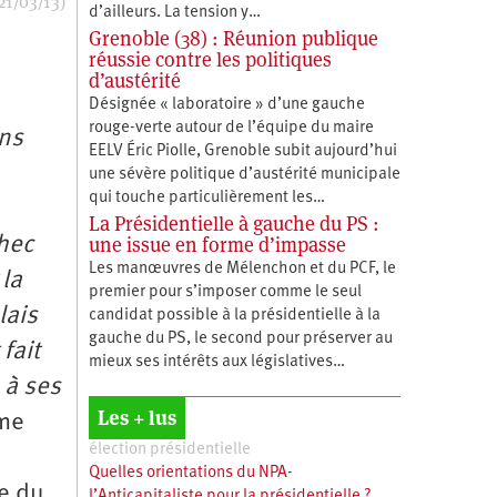
21/03/13)
d’ailleurs. La tension y…
Grenoble (38) : Réunion publique
réussie contre les politiques
d’austérité
Désignée « laboratoire » d’une gauche
rouge-verte autour de l’équipe du maire
ons
EELV Éric Piolle, Grenoble subit aujourd’hui
une sévère politique d’austérité municipale
qui touche particulièrement les…
La Présidentielle à gauche du PS :
une issue en forme d’impasse
chec
Les manœuvres de Mélenchon et du PCF, le
 la
premier pour s’imposer comme le seul
lais
candidat possible à la présidentielle à la
gauche du PS, le second pour préserver au
fait
mieux ses intérêts aux législatives…
 à ses
Les + lus
ime
élection présidentielle
Quelles orientations du NPA-
pe du
l’Anticapitaliste pour la présidentielle ?