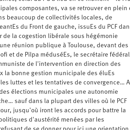
cipales composantes, va se retrouver en plein
ns beaucoup de collectivités locales, de
igeantEs du Front de gauche, issuEs du PCF dan
r de la cogestion libérale sous hégémonie
s d'une réunion publique à Toulouse, devant des
ofi et de Pilpa méduséEs, le secrétaire fédéra
mmuniste de l'intervention en direction des
ux la bonne gestion municipale des éluEs
es luttes et les tentatives de convergence… 
 des élections municipales une autonomie
he… sauf dans la plupart des villes où le PCF
our, jusqu'où iront les accords pour battre la
s politiques d'austérité menées par les
fusant de se donner pour ici une orientation 