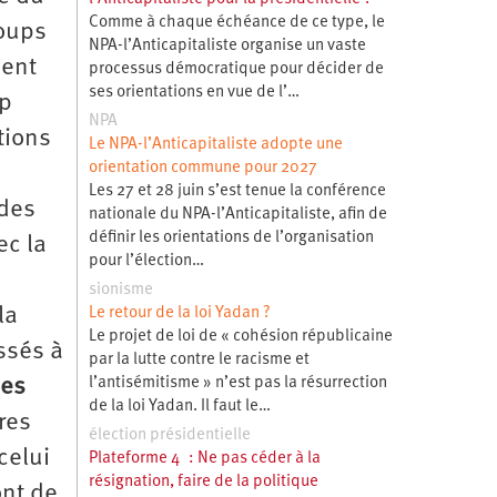
Comme à chaque échéance de ce type, le
coups
NPA-l’Anticapitaliste organise un vaste
dent
processus démocratique pour décider de
ses orientations en vue de l’…
up
NPA
tions
Le NPA-l’Anticapitaliste adopte une
orientation commune pour 2027
Les 27 et 28 juin s’est tenue la conférence
 des
nationale du NPA-l’Anticapitaliste, afin de
définir les orientations de l’organisation
ec la
pour l’élection…
sionisme
la
Le retour de la loi Yadan ?
Le projet de loi de « cohésion républicaine
ssés à
par la lutte contre le racisme et
nes
l’antisémitisme » n’est pas la résurrection
de la loi Yadan. Il faut le…
res
élection présidentielle
celui
Plateforme 4 : Ne pas céder à la
résignation, faire de la politique
ont de