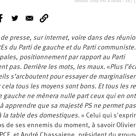
Hebdo Tout est à nous ! 187 (
e presse, sur internet, voire dans des réuni
tEs du Parti de gauche et du Parti communiste.
ales, positionnement par rapport au Parti
t pas. Derrière les mots, les maux.
«
Plus l’é
ils s’arcboutent pour essayer de marginaliser
 cela tous les moyens sont bons. Et tous les re
e gauche ne mènera nulle part ceux qui en ont 
e à apprendre que sa majesté PS ne permet pas
la table des domestiques.
» Celui qui s'expr
os de ses ennemis du moment, à savoir Olivier
u PCF, et André Chassaigne, président du grou