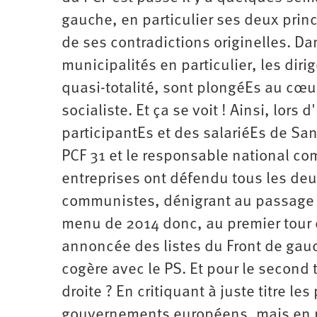
gauche, en particulier ses deux prin
de ses contradictions originelles. Da
municipalités en particulier, les dir
quasi-totalité, sont plongéEs au cœu
socialiste. Et ça se voit ! Ainsi, lor
participantEs et des salariéEs de San
PCF 31 et le responsable national co
entreprises ont défendu tous les de
communistes, dénigrant au passage l
menu de 2014 donc, au premier tour
annoncée des listes du Front de gauc
cogère avec le PS. Et pour le second t
droite ? En critiquant à juste titre le
gouvernements européens, mais en re