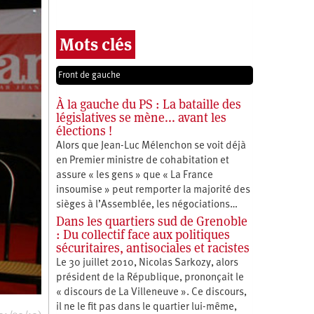
Mots clés
Front de gauche
À la gauche du PS : La bataille des
législatives se mène... avant les
élections !
Alors que Jean-Luc Mélenchon se voit déjà
en Premier ministre de cohabitation et
assure « les gens » que « La France
insoumise » peut remporter la majorité des
sièges à l’Assemblée, les négociations…
Dans les quartiers sud de Grenoble
: Du collectif face aux politiques
sécuritaires, antisociales et racistes
Le 30 juillet 2010, Nicolas Sarkozy, alors
président de la République, prononçait le
« discours de La Villeneuve ». Ce discours,
il ne le fit pas dans le quartier lui-même,