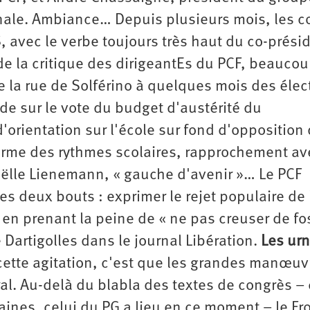
nale. Ambiance… Depuis plusieurs mois, les 
, avec le verbe toujours très haut du co-prési
 de la critique des dirigeantEs du PCF, beauco
 la rue de Solférino à quelques mois des élec
de sur le vote du budget d'austérité du
'orientation sur l'école sur fond d'opposition
orme des rythmes scolaires, rapprochement av
oëlle Lienemann, « gauche d'avenir »… Le PCF
es deux bouts : exprimer le rejet populaire de 
t en prenant la peine de « ne pas creuser de fo
Dartigolles dans le journal Libération.
Les ur
 cette agitation, c'est que les grandes manœuv
al. Au-delà du blabla des textes de congrès – 
aines, celui du PG a lieu en ce moment – le Fr