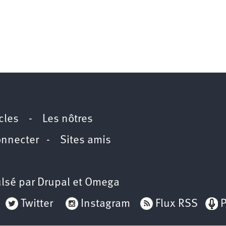
icles
-
Les nôtres
onnecter
-
Sites amis
lsé par
Drupal
et
Omega
Twitter
Instagram
Flux RSS