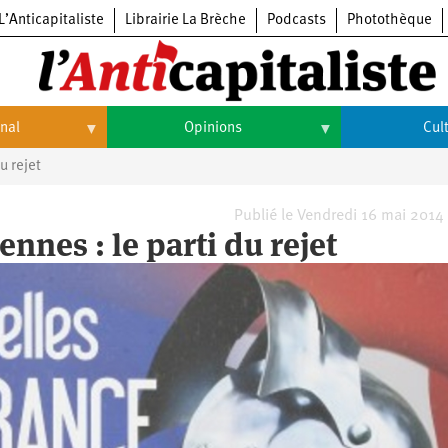
L’Anticapitaliste
Librairie La Brèche
Podcasts
Photothèque
onal
Opinions
Cul
u rejet
Opinions
Culture
Histoire
Arts
Publié le Vendredi 16 mai 2014
nnes : le parti du rejet
Cinéma
Expositions
Livres
Musique