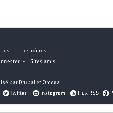
icles
-
Les nôtres
onnecter
-
Sites amis
lsé par
Drupal
et
Omega
Twitter
Instagram
Flux RSS