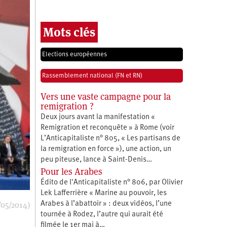
Mots clés
Elections européennes
Rassemblement national (FN et RN)
Vers une vaste campagne pour la
remigration ?
Deux jours avant la manifestation «
Remigration et reconquête » à Rome (voir
L’Anticapitaliste n° 805, « Les partisans de
la remigration en force »), une action, un
peu piteuse, lance à Saint-Denis…
Pour les Arabes
Édito de l'Anticapitaliste n° 806, par Olivier
Lek Lafferrière « Marine au pouvoir, les
/05/2014)
Arabes à l’abattoir » : deux vidéos, l’une
tournée à Rodez, l’autre qui aurait été
filmée le 1er mai à…