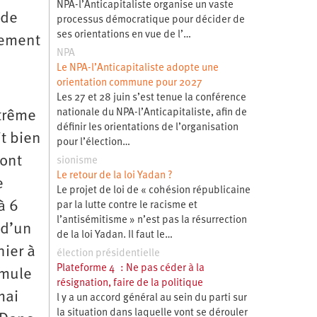
NPA-l’Anticapitaliste organise un vaste
 de
processus démocratique pour décider de
ses orientations en vue de l’…
nement
NPA
Le NPA-l’Anticapitaliste adopte une
orientation commune pour 2027
Les 27 et 28 juin s’est tenue la conférence
nationale du NPA-l’Anticapitaliste, afin de
xtrême
définir les orientations de l’organisation
it bien
pour l’élection…
sont
sionisme
Le retour de la loi Yadan ?
e
Le projet de loi de « cohésion républicaine
 à 6
par la lutte contre le racisme et
l’antisémitisme » n’est pas la résurrection
 d’un
de la loi Yadan. Il faut le…
nier à
élection présidentielle
Plateforme 4 : Ne pas céder à la
rmule
résignation, faire de la politique
mai
l y a un accord général au sein du parti sur
la situation dans laquelle vont se dérouler