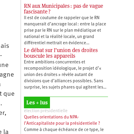
RN aux Municipales : pas de vague
fascisante ?
Il est de coutume de rappeler que le RN
manquerait d’ancrage local : entre la place
prise par le RN sur le plan médiatique et
national et la réalité locale, un grand
différentiel mettrait en évidence…
mais
Le débat sur l’union des droites
bouscule les appareils
-
Entre ambitions concurrentes et
une
recomposition idéologique, le projet d’«
pagne
union des droites » révèle autant de
divisions que d’alliances possibles. Sans
a
surprise, les sujets phares qui agitent les…
et que
Les + lus
.
élection présidentielle
er,
Quelles orientations du NPA-
l’Anticapitaliste pour la présidentielle ?
Comme à chaque échéance de ce type, le
e la