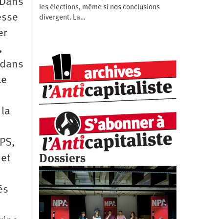
 Dans
les élections, même si nos conclusions
esse
divergent. La…
er
,
 dans
Le
 la
 PS,
Dossiers
 et
és