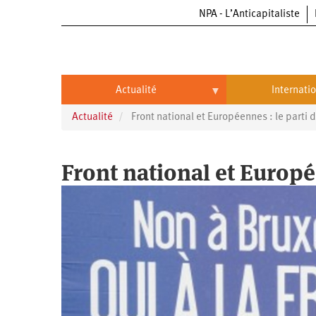
NPA - L’Anticapitaliste
Aller
au
contenu
principal
Actualité
Internati
Actualité
Front national et Européennes : le parti d
Actualité
International
Politique
Brésil
Front national et Europée
Entreprises
Chine
Oppressions
Entreprises
États-
Unis
Économie
Automobile
Oppressions
Continents
Écologie
Aéronautique
Antiracisme
Continents
Éducation
Commerce
Féminisme
Afrique