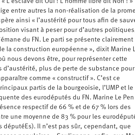
« L’esclave dit Oui ! L’homme libre dit Non ! »
ge entre autres la non-­réalisation de la prom
upère ainsi « l’austérité pour tous afin de sauv
sition visant à peser pour d’autres politiques
’émane du FN. Le parti se présente clairement
de la construction européenne », dixit Marine 
 où nous devons être, pour représenter cette
s d’austérité, plus de perte de substance pour
apparaître comme « constructif ». C’est ce
principaux partis de la bourgeoisie, l’UMP et le
équente des eurodéputés du FN. Marine Le Pen
résence respectif de 66 % et de 67 % lors des
tre une moyenne de 83 % pour les eurodéput
 députéEs). Il n’est pas sûr, cependant, que