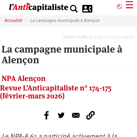
Aller
☰
⎋
au
contenu
Actualité
La campagne municipale à Alençon
principal
Publié le Mardi 9 juin 2026 à 09h00.
La campagne municipale à
Alençon
NPA Alençon
Revue L’Anticapitaliste n° 174-175
(février-mars 2026)
Le NPA-A 61 a participé activement à la