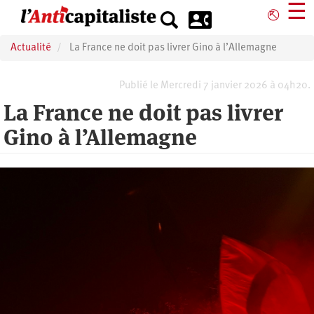
Aller
☰
⎋
au
contenu
Actualité
La France ne doit pas livrer Gino à l’Allemagne
principal
Publié le Mercredi 7 janvier 2026 à 04h20.
La France ne doit pas livrer
Gino à l’Allemagne