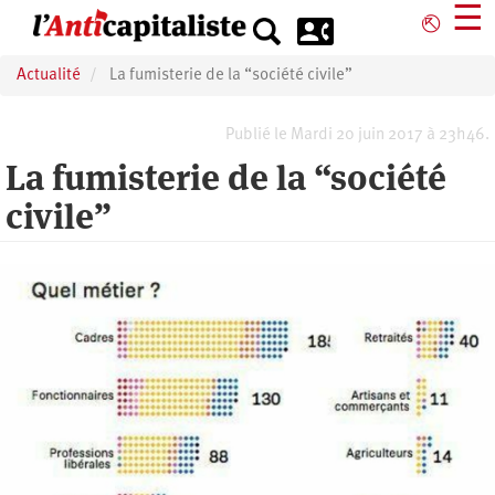
Aller
☰
⎋
au
contenu
Actualité
La fumisterie de la “société civile”
principal
Publié le Mardi 20 juin 2017 à 23h46.
La fumisterie de la “société
civile”