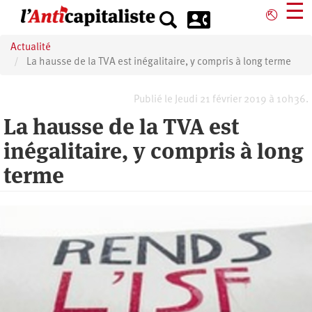
Aller
☰
⎋
au
contenu
Actualité
principal
La hausse de la TVA est inégalitaire, y compris à long terme
Publié le Jeudi 21 février 2019 à 10h36.
La hausse de la TVA est
inégalitaire, y compris à long
terme