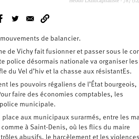
Hebdo L’Anticapitaliste - 787 (12
x mouvements de balancier.
me de Vichy fait fusionner et passer sous le co
tte police désormais nationale va organiser les
fle du Vel d’hiv et la chasse aux résistantEs.
ent les pouvoirs régaliens de l’État bourgeois,
 Pour faire des économies comptables, les
 police municipale.
, place aux municipaux surarmés, entre les m
comme à Saint-Denis, où les flics du maire
ntrôles abusifs, le harcèlement et les violence