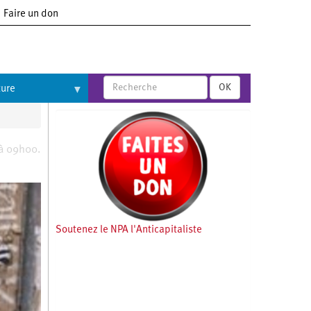
Faire un don
OK
ture
 à 09h00.
Soutenez le NPA l'Anticapitaliste