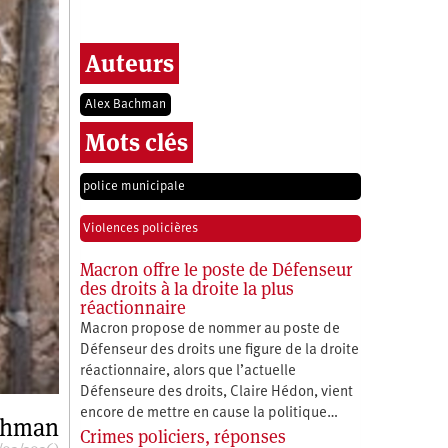
Auteurs
Alex Bachman
Mots clés
police municipale
Violences policières
Macron offre le poste de Défenseur
des droits à la droite la plus
réactionnaire
Macron propose de nommer au poste de
Défenseur des droits une figure de la droite
réactionnaire, alors que l’actuelle
Défenseure des droits, Claire Hédon, vient
encore de mettre en cause la politique…
chman
Crimes policiers, réponses