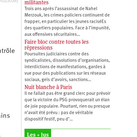
/02/2026)
militantes
Trois ans après l’assassinat de Nahel
Merzouk, les crimes policiers continuent de
frapper, en particulier les jeunes raciséEs
des quartiers populaires. Face à l’impunité,
aux offensives sécuritaires…
Faire bloc contre toutes les
répressions
ntrôle
Poursuites judiciaires contre des
syndicalistes, dissolutions d’organisations,
interdictions de manifestations, gardes à
vue pour des publications sur les réseaux
sociaux, gels d’avoirs, sanctions…
Nuit blanche à Paris
Il ne fallait pas être grand clerc pour prévoir
que la victoire du PSG provoquerait un élan
de joie populaire. Pourtant, rien ou presque
n’avait été prévu : pas de véritable
ains
dispositif festif, peu d’…
Les + lus
s