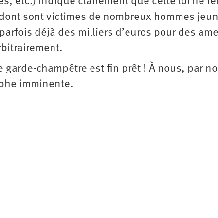
s, etc.) indique clairement que cette loi ne fer
e dont sont victimes de nombreux hommes jeu
parfois déjà des milliers d’euros pour des am
rbitrairement.
 garde-champêtre est fin prêt ! À nous, par n
ophe imminente.