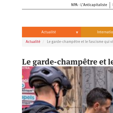
NPA - L’Anticapitaliste
Aller
au
contenu
principal
Actualité
Internati
Actualité
Le garde-champêtre et le fascisme qui v
Actualité
International
Politique
Brésil
Le garde-champêtre et le
Entreprises
Chine
Oppressions
Entreprises
États-
Unis
Économie
Automobile
Oppressions
Continents
Écologie
Aéronautique
Antiracisme
Continents
Éducation
Commerce
Féminisme
Afrique