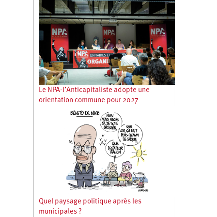
Le NPA-l’Anticapitaliste adopte une
orientation commune pour 2027
Quel paysage politique après les
municipales ?