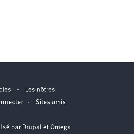
icles
-
Les nôtres
onnecter
-
Sites amis
lsé par
Drupal
et
Omega