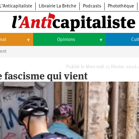
L’Anticapitaliste
Librairie La Brèche
Podcasts
Photothèque
onal
Opinions
Cul
ient
Opinions
Culture
Histoire
Arts
Publié le Mercredi 11 février 2026
 fascisme qui vient
Cinéma
Expositions
Livres
Musique