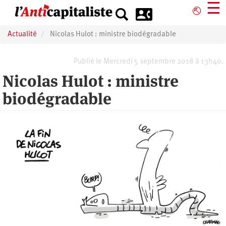
Aller
☰
⎋
au
contenu
Actualité
Nicolas Hulot : ministre biodégradable
principal
Publié le Mercredi 5 septembre 2018 à 13h40.
Nicolas Hulot : ministre
biodégradable