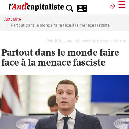
Aller
☰
⎋
au
contenu
Actualité
principal
Partout dans le monde faire face à la menace fasciste
Publié le Lundi 28 novembre 2022 à 08h00.
Partout dans le monde faire
face à la menace fasciste