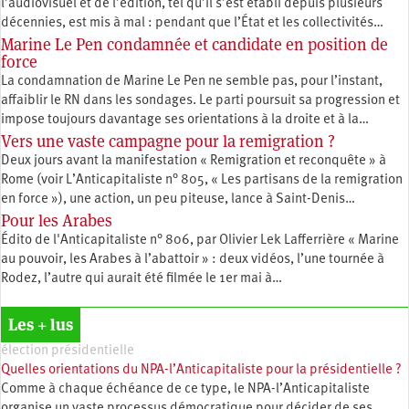
l’audiovisuel et de l’édition, tel qu’il s’est établi depuis plusieurs
décennies, est mis à mal : pendant que l’État et les collectivités…
Marine Le Pen condamnée et candidate en position de
force
La condamnation de Marine Le Pen ne semble pas, pour l’instant,
affaiblir le RN dans les sondages. Le parti poursuit sa progression et
impose toujours davantage ses orientations à la droite et à la…
Vers une vaste campagne pour la remigration ?
Deux jours avant la manifestation « Remigration et reconquête » à
Rome (voir L’Anticapitaliste n° 805, « Les partisans de la remigration
en force »), une action, un peu piteuse, lance à Saint-Denis…
Pour les Arabes
Édito de l'Anticapitaliste n° 806, par Olivier Lek Lafferrière « Marine
au pouvoir, les Arabes à l’abattoir » : deux vidéos, l’une tournée à
Rodez, l’autre qui aurait été filmée le 1er mai à…
Les + lus
élection présidentielle
Quelles orientations du NPA-l’Anticapitaliste pour la présidentielle ?
Comme à chaque échéance de ce type, le NPA-l’Anticapitaliste
organise un vaste processus démocratique pour décider de ses