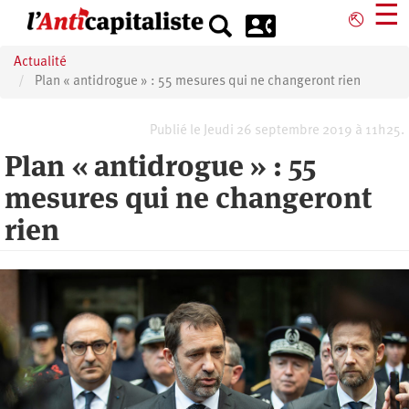
Aller
☰
⎋
au
contenu
Actualité
principal
Plan « antidrogue » : 55 mesures qui ne changeront rien
Publié le Jeudi 26 septembre 2019 à 11h25.
Plan « antidrogue » : 55
mesures qui ne changeront
rien