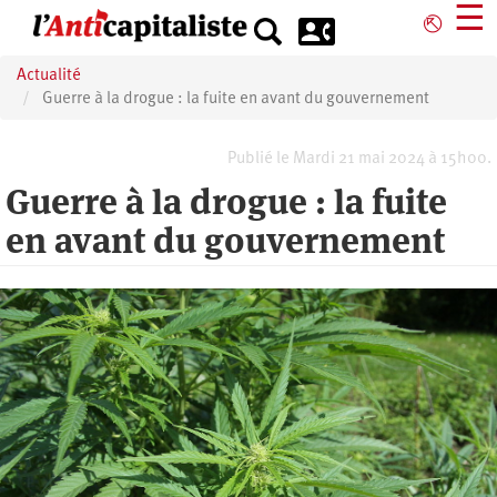
Aller
☰
⎋
au
contenu
Actualité
principal
Guerre à la drogue : la fuite en avant du gouvernement
Publié le Mardi 21 mai 2024 à 15h00.
Guerre à la drogue : la fuite
en avant du gouvernement