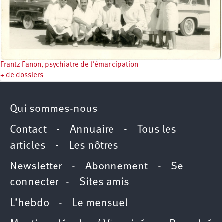
Frantz Fanon, psychiatre de l’émancipation
+ de dossiers
Qui sommes-nous
Contact
-
Annuaire
-
Tous les
articles
-
Les nôtres
Newsletter
-
Abonnement
-
Se
connecter
-
Sites amis
L’hebdo
-
Le mensuel