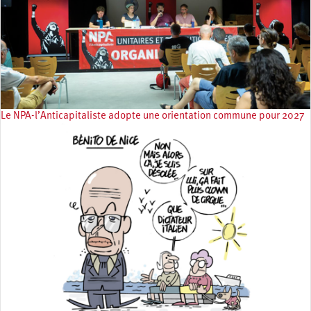
Le NPA-l’Anticapitaliste adopte une orientation commune pour 2027