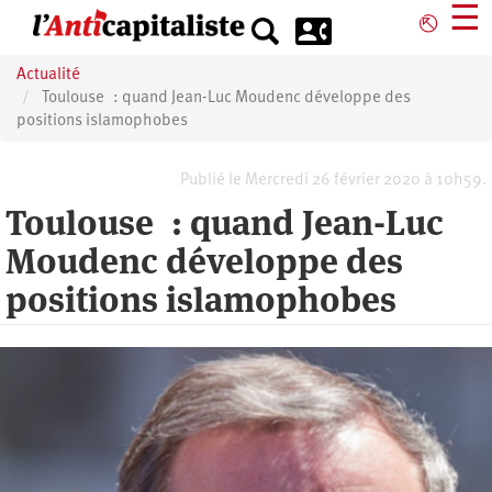
Aller
☰
⎋
au
contenu
Actualité
principal
Toulouse : quand Jean-Luc Moudenc développe des
positions islamophobes
Publié le Mercredi 26 février 2020 à 10h59.
Toulouse : quand Jean-Luc
Moudenc développe des
positions islamophobes