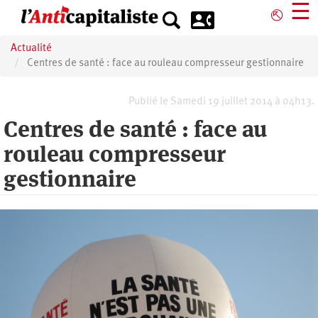
Aller
☰
⎋
au
contenu
Actualité
principal
Centres de santé : face au rouleau compresseur gestionnaire
Publié le Samedi 19 juillet 2014 à 04h13.
Centres de santé : face au
rouleau compresseur
gestionnaire