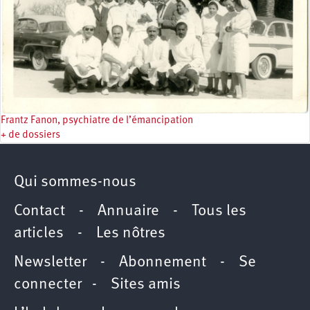
Frantz Fanon, psychiatre de l’émancipation
+ de dossiers
Qui sommes-nous
Contact
-
Annuaire
-
Tous les
articles
-
Les nôtres
Newsletter
-
Abonnement
-
Se
connecter
-
Sites amis