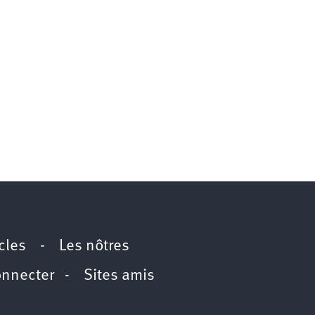
icles
-
Les nôtres
onnecter
-
Sites amis