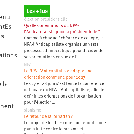
Les + lus
tenu
élection présidentielle
Quelles orientations du NPA-
entEs
l’Anticapitaliste pour la présidentielle ?
ns
Comme à chaque échéance de ce type, le
NPA-l’Anticapitaliste organise un vaste
processus démocratique pour décider de
ations
ses orientations en vue de l’…
NPA
Le NPA-l’Anticapitaliste adopte une
orientation commune pour 2027
 la
Les 27 et 28 juin s’est tenue la conférence
nationale du NPA-l’Anticapitaliste, afin de
définir les orientations de l’organisation
pour l’élection…
nnent
sionisme
Le retour de la loi Yadan ?
Le projet de loi de « cohésion républicaine
par la lutte contre le racisme et