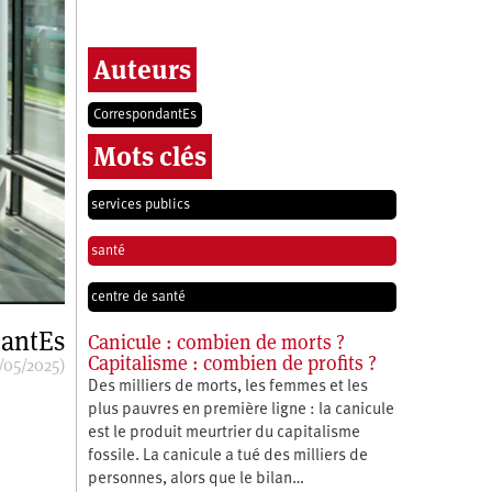
Auteurs
CorrespondantEs
Mots clés
services publics
santé
centre de santé
antEs
Canicule : combien de morts ?
Capitalisme : combien de profits ?
/05/2025)
Des milliers de morts, les femmes et les
plus pauvres en première ligne : la canicule
est le produit meurtrier du capitalisme
fossile. La canicule a tué des milliers de
personnes, alors que le bilan…