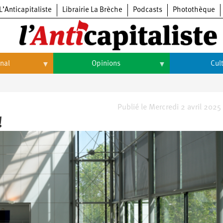
L’Anticapitaliste
Librairie La Brèche
Podcasts
Photothèque
onal
Opinions
Cul
Opinions
Culture
Histoire
Arts
Publié le Mercredi 2 avril 2025
!
Cinéma
Expositions
Livres
Musique