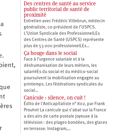
Des centres de santé au service
public territorial de santé de
proximité
Entretien avec Frédéric Villebrun, médecin
la
généraliste, co-président de l’USPCS.
s
L’Union Syndicale des ProfessionnelLEs
des Centres de Santé (USPCS) représente
plus de 53 000 professionnelLEs…
Ça bouge dans le social
e.
Face à l’urgence salariale et à la
oient,
déshumanisation de leurs métiers, les
salariéEs du social et du médico-social
poursuivent la mobilisation engagée au
printemps. Les fédérations syndicales du
 que
social…
nt
Canicule : silence, on cuit !
Édito de l'Anticapitaliste n° 802, par Frank
ières
Prouhet La canicule qui s’abat sur la France
a des airs de carte postale joyeuse à la
télévision : des plages bondées, des glaces
r
en terrasse. Instagram,…