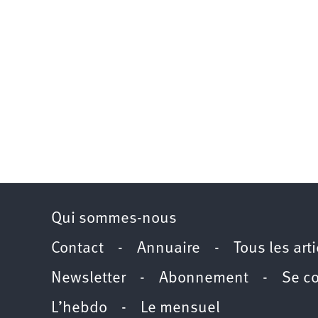
Qui sommes-nous
Contact
-
Annuaire
-
Tous les art
Newsletter
-
Abonnement
-
Se c
L’hebdo
-
Le mensuel