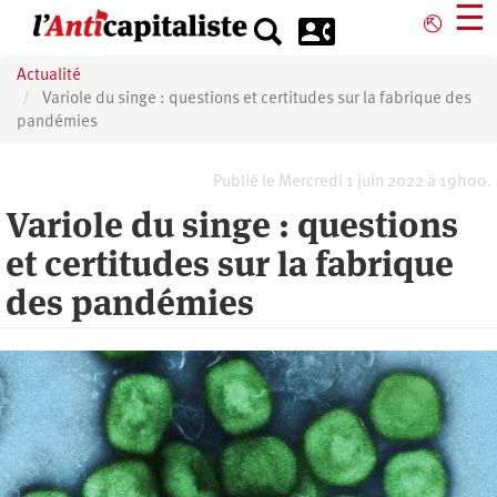
Aller
☰
⎋
au
contenu
Actualité
principal
Variole du singe : questions et certitudes sur la fabrique des
pandémies
Publié le Mercredi 1 juin 2022 à 19h00.
Variole du singe : questions
et certitudes sur la fabrique
des pandémies