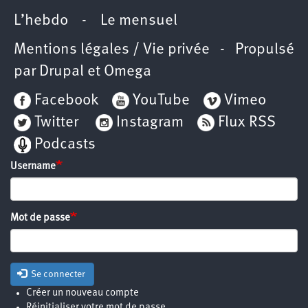
L’hebdo
-
Le mensuel
Mentions légales / Vie privée
- Propulsé
par
Drupal
et
Omega
Facebook
YouTube
Vimeo
Twitter
Instagram
Flux RSS
Podcasts
Username
Mot de passe
Se connecter
Créer un nouveau compte
Réinitialiser votre mot de passe