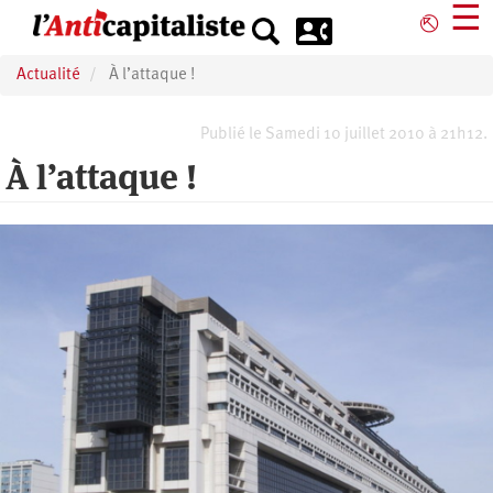
Aller
☰
⎋
au
contenu
Actualité
À l’attaque !
principal
Publié le Samedi 10 juillet 2010 à 21h12.
À l’attaque !