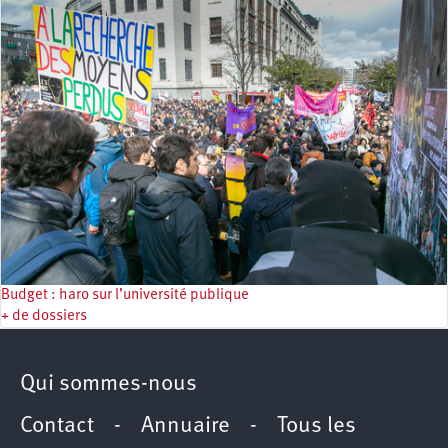
Budget : haro sur l’université publique
+ de dossiers
Qui sommes-nous
Contact
-
Annuaire
-
Tous les