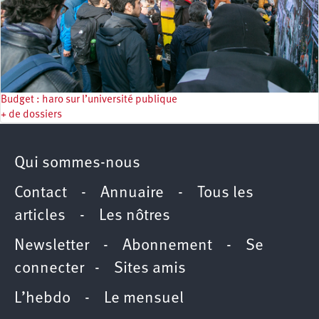
Budget : haro sur l’université publique
+ de dossiers
Qui sommes-nous
Contact
-
Annuaire
-
Tous les
articles
-
Les nôtres
Newsletter
-
Abonnement
-
Se
connecter
-
Sites amis
L’hebdo
-
Le mensuel