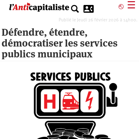
Aller
☰
⎋
au
contenu
Publié le Jeudi 26 février 2026 à 14h00.
principal
Défendre, étendre,
démocratiser les services
publics municipaux