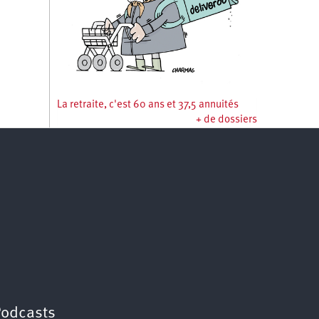
La retraite, c'est 60 ans et 37,5 annuités
+ de dossiers
Podcasts