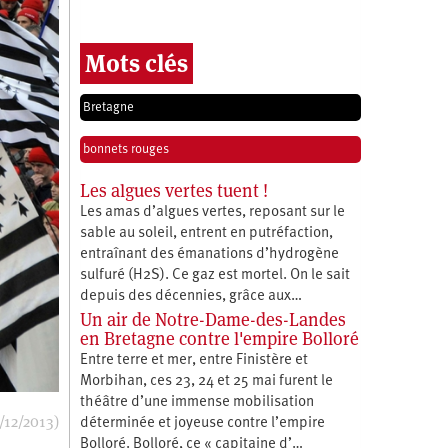
Mots clés
Bretagne
bonnets rouges
Les algues vertes tuent !
Les amas d’algues vertes, reposant sur le
sable au soleil, entrent en putréfaction,
entraînant des émanations d’hydrogène
sulfuré (H2S). Ce gaz est mortel. On le sait
depuis des décennies, grâce aux…
Un air de Notre-Dame-des-Landes
en Bretagne contre l'empire Bolloré
Entre terre et mer, entre Finistère et
Morbihan, ces 23, 24 et 25 mai furent le
théâtre d’une immense mobilisation
/12/2013)
déterminée et joyeuse contre l’empire
Bolloré. Bolloré, ce « capitaine d’…