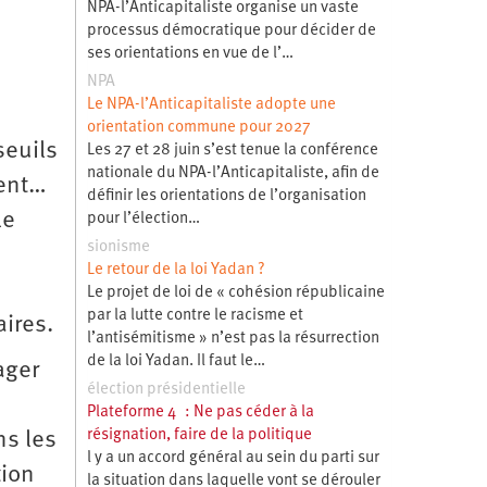
NPA-l’Anticapitaliste organise un vaste
processus démocratique pour décider de
ses orientations en vue de l’…
NPA
Le NPA-l’Anticapitaliste adopte une
orientation commune pour 2027
seuils
Les 27 et 28 juin s’est tenue la conférence
nationale du NPA-l’Anticapitaliste, afin de
ment…
définir les orientations de l’organisation
le
pour l’élection…
sionisme
Le retour de la loi Yadan ?
Le projet de loi de « cohésion républicaine
par la lutte contre le racisme et
ires.
l’antisémitisme » n’est pas la résurrection
de la loi Yadan. Il faut le…
ager
élection présidentielle
Plateforme 4 : Ne pas céder à la
résignation, faire de la politique
ns les
l y a un accord général au sein du parti sur
tion
la situation dans laquelle vont se dérouler