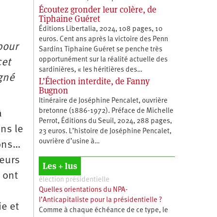
Écoutez gronder leur colère, de
Tiphaine Guéret
Éditions Libertalia, 2024, 108 pages, 10
euros. Cent ans après la victoire des Penn
pour
Sardin1 Tiphaine Guéret se penche très
opportunément sur la réalité actuelle des
cet
sardinières, « les héritières des…
gné
L’Élection interdite, de Fanny
Bugnon
Itinéraire de Joséphine Pencalet, ouvrière
bretonne (1886-1972). Préface de Michelle
à
Perrot, Éditions du Seuil, 2024, 288 pages,
ns le
23 euros. L’histoire de Joséphine Pencalet,
ouvrière d’usine à…
tons…
teurs
Les + lus
 ont
élection présidentielle
Quelles orientations du NPA-
l’Anticapitaliste pour la présidentielle ?
e et
Comme à chaque échéance de ce type, le