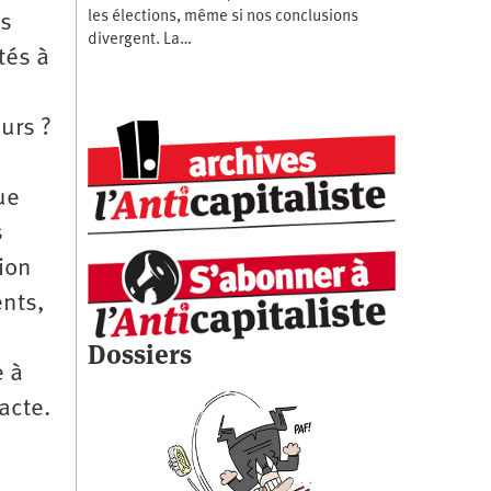
les élections, même si nos conclusions
es
divergent. La…
tés à
urs ?
ue
s
ion
nts,
Dossiers
e à
acte.