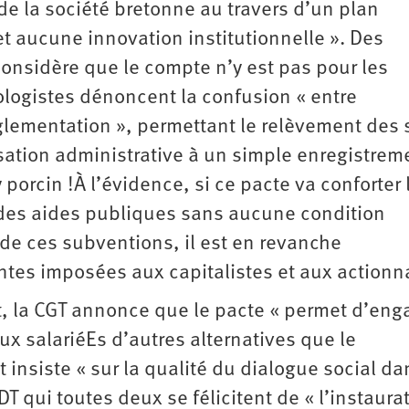
de la société bretonne au travers d’un plan
t aucune innovation institutionnelle ». Des
 considère que le compte n’y est pas pour les
cologistes dénoncent la confusion « entre
églementation », permettant le relèvement des 
sation administrative à un simple enregistre
porcin !À l’évidence, si ce pacte va conforter 
 des aides publiques sans aucune condition
n de ces subventions, il est en revanche
tes imposées aux capitalistes et aux actionna
 la CGT annonce que le pacte « permet d’eng
aux salariéEs d’autres alternatives que le
 insiste « sur la qualité du dialogue social da
T qui toutes deux se félicitent de « l’instaura