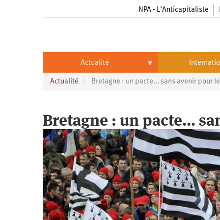
NPA - L’Anticapitaliste
Aller
au
contenu
principal
Actualité
Internati
Actualité
Bretagne : un pacte... sans avenir pour le
Actualité
International
Politique
Brésil
Bretagne : un pacte... sa
Entreprises
Chine
Oppressions
Entreprises
États-
Unis
Économie
Automobile
Oppressions
Continents
Écologie
Aéronautique
Antiracisme
Continents
Éducation
Commerce
Féminisme
Afrique