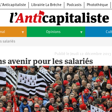
L’Anticapitaliste
Librairie La Brèche
Podcasts
Photothèque
onal
Opinions
Cul
s salariés
Opinions
Culture
Histoire
Arts
Publié le Jeudi 12 décembre 2013
ns avenir pour les salariés
Cinéma
Expositions
Livres
Musique