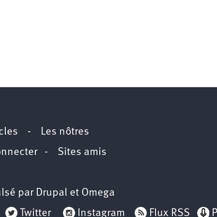
icles
-
Les nôtres
onnecter
-
Sites amis
lsé par
Drupal
et
Omega
Twitter
Instagram
Flux RSS