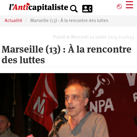
Aller
☰
⎋
au
contenu
Actualité
Marseille (13) : À la rencontre des luttes
principal
Publié le Mercredi 22 juillet 2015 à 10h43.
Marseille (13) : À la rencontre
des luttes