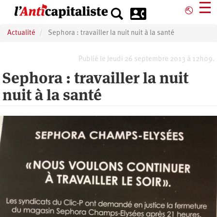
Aller
☰
⎋
au
contenu
Actualité
Sephora : travailler la nuit nuit à la santé
principal
Publié le Jeudi 26 septembre 2013 à 12h09.
Sephora : travailler la nuit
nuit à la santé