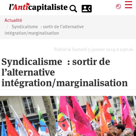
Aller
☰
⎋
au
contenu
Actualité
principal
Syndicalisme : sortir de l’alternative
intégration/marginalisation
Publié le Samedi 5 janvier 2019 à 09h26.
Syndicalisme : sortir de
l’alternative
intégration/marginalisation