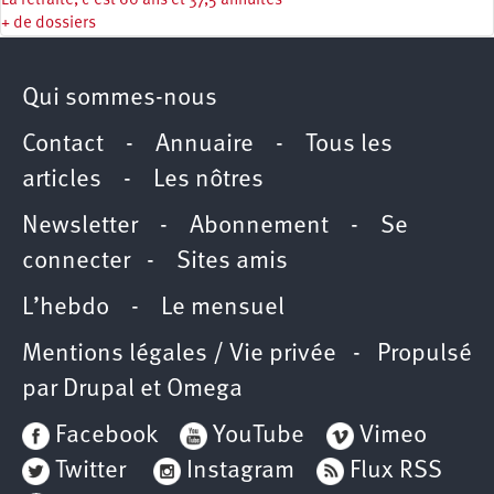
La retraite, c'est 60 ans et 37,5 annuités
+ de dossiers
Qui sommes-nous
Contact
-
Annuaire
-
Tous les
articles
-
Les nôtres
Newsletter
-
Abonnement
-
Se
connecter
-
Sites amis
L’hebdo
-
Le mensuel
Mentions légales / Vie privée
- Propulsé
par
Drupal
et
Omega
Facebook
YouTube
Vimeo
Twitter
Instagram
Flux RSS