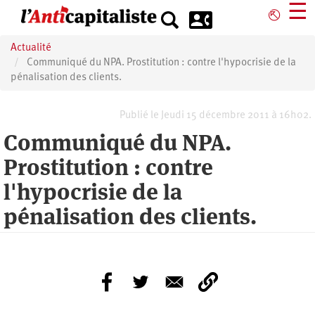
Aller
☰
⎋
au
contenu
Actualité
principal
Communiqué du NPA. Prostitution : contre l'hypocrisie de la
pénalisation des clients.
Publié le Jeudi 15 décembre 2011 à 16h02.
Communiqué du NPA.
Prostitution : contre
l'hypocrisie de la
pénalisation des clients.