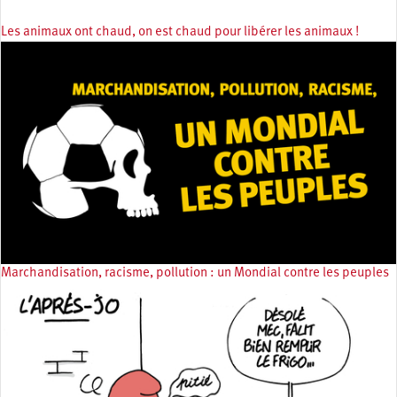
Les animaux ont chaud, on est chaud pour libérer les animaux !
Marchandisation, racisme, pollution : un Mondial contre les peuples