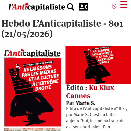
Aller
☰
⎋
au
contenu
Hebdo L’Anticapitaliste - 801
principal
(21/05/2026)
Édito :
Ku Klux
Cannes
Par
Marie S.
Édito de l'Anticapitaliste n° 801,
par Marie S. C’est un fait :
aujourd’hui, le cinéma français
est sous perfusion d’un