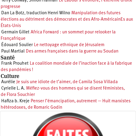
Terry Conway
,
Simon Hannah
Le Labour s’effondre, l’extrême droite
progresse
Dan La Botz
,
traduction Henri Wilno
Manipulation des futures
élections au détriment des démocrates et des Afro-AméricainEs aux
États-Unis
Germain Gillet
Africa Forward : un sommet pour relooker la
Françafrique
Édouard Soulier
Le nettoyage ethnique de Jérusalem
Paul Martial
Des armes françaises dans la guerre au Soudan
Santé
Frank Prouhet
La coalition mondiale de l’inaction face à la fabrique
des pandémies !
Culture
Aurélie
Je suis une idiote de t’aimer, de Camila Sosa Villada
Cyrielle L. A.
Méfiez-vous des hommes qui se disent féministes,
de Flora Souchier
Hafiza b. Kreje
Penser l’émancipation, autrement — Huit marxistes
hétérodoxes, de Romaric Godin