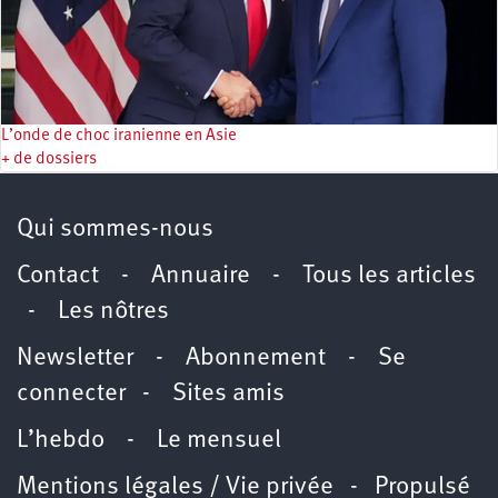
L’onde de choc iranienne en Asie
+ de dossiers
Qui sommes-nous
Contact
-
Annuaire
-
Tous les articles
-
Les nôtres
Newsletter
-
Abonnement
-
Se
connecter
-
Sites amis
L’hebdo
-
Le mensuel
Mentions légales / Vie privée
- Propulsé