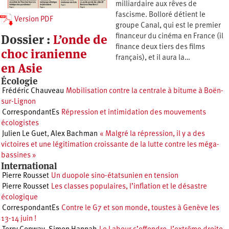
milliardaire aux rêves de
fascisme. Bolloré détient le
Version PDF
groupe Canal, qui est le premier
Dossier :
L’onde de
financeur du cinéma en France (il
finance deux tiers des films
choc iranienne
français), et il aura la…
en Asie
Écologie
Frédéric Chauveau
Mobilisation contre la centrale à bitume à Boën-
sur-Lignon
CorrespondantEs
Répression et intimidation des mouvements
écologistes
Julien Le Guet
,
Alex Bachman
« Malgré la répression, il y a des
victoires et une légitimation croissante de la lutte contre les méga-
bassines »
International
Pierre Rousset
Un duopole sino-étatsunien en tension
Pierre Rousset
Les classes populaires, l’inflation et le désastre
écologique
CorrespondantEs
Contre le G7 et son monde, toustes à Genève les
13-14 juin !