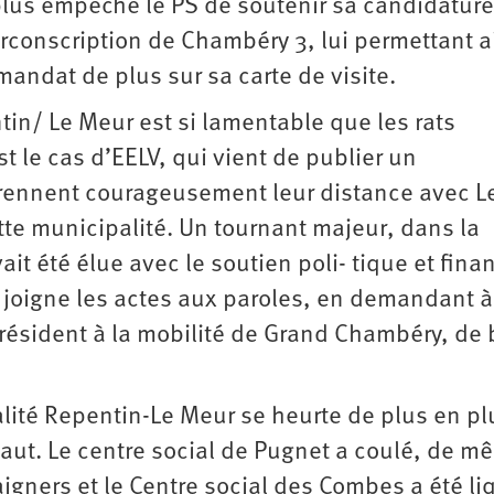
n plus empêché le PS de soutenir sa candidatur
rconscription de Chambéry 3, lui permettant a
mandat de plus sur sa carte de visite.
tin/ Le Meur est si lamentable que les rats
t le cas d’EELV, qui vient de publier un
rennent courageusement leur distance avec L
tte municipalité. Un tournant majeur, dans la
it été élue avec le soutien poli- tique et finan
 joigne les actes aux paroles, en demandant à
résident à la mobilité de Grand Chambéry, de 
alité Repentin-Le Meur se heurte de plus en pl
aut. Le centre social de Pugnet a coulé, de m
igners et le Centre social des Combes a été li