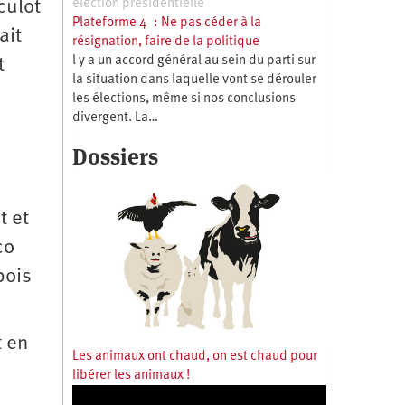
élection présidentielle
culot
Plateforme 4 : Ne pas céder à la
ait
résignation, faire de la politique
l y a un accord général au sein du parti sur
t
la situation dans laquelle vont se dérouler
les élections, même si nos conclusions
divergent. La…
Dossiers
t et
co
bois
t en
Les animaux ont chaud, on est chaud pour
libérer les animaux !