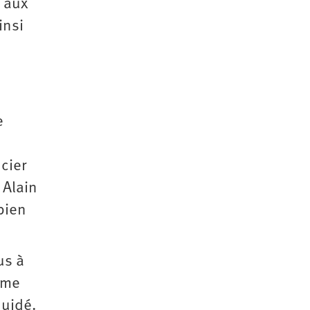
e aux
insi
e
cier
 Alain
bien
us à
ême
quidé.