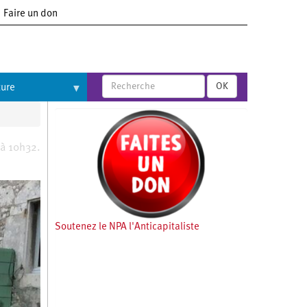
Faire un don
OK
ture
 à 10h32.
Soutenez le NPA l'Anticapitaliste