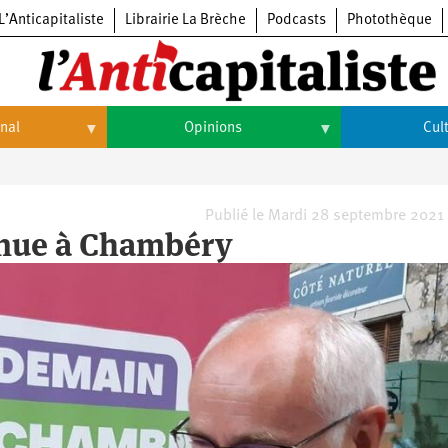
L’Anticapitaliste
Librairie La Brèche
Podcasts
Photothèque
onal
Opinions
Cul
Opinions
Culture
Histoire
Arts
Publié le Mardi 28 septembre 2021
inue à Chambéry
Cinéma
Expositions
Livres
Musique