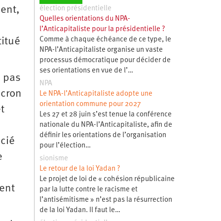
sent,
élection présidentielle
Quelles orientations du NPA-
l’Anticapitaliste pour la présidentielle ?
Comme à chaque échéance de ce type, le
titué
NPA-l’Anticapitaliste organise un vaste
processus démocratique pour décider de
ses orientations en vue de l’…
i pas
NPA
acron
Le NPA-l’Anticapitaliste adopte une
orientation commune pour 2027
t
Les 27 et 28 juin s’est tenue la conférence
nationale du NPA-l’Anticapitaliste, afin de
définir les orientations de l’organisation
écié
pour l’élection…
e
sionisme
Le retour de la loi Yadan ?
Le projet de loi de « cohésion républicaine
ent
par la lutte contre le racisme et
l’antisémitisme » n’est pas la résurrection
de la loi Yadan. Il faut le…