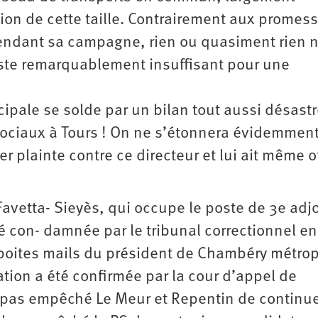
on de cette taille. Contrairement aux promes
pendant sa campagne, rien ou quasiment rien n
este remarquablement insuffisant pour une
cipale se solde par un bilan tout aussi désast
es sociaux à Tours ! On ne s’étonnera évidemmen
er plainte contre ce directeur et lui ait même of
avetta- Sieyès, qui occupe le poste de 3e adjo
été con- damnée par le tribunal correctionnel en
 boites mails du président de Chambéry métrop
ion a été confirmée par la cour d’appel de
a pas empêché Le Meur et Repentin de continue