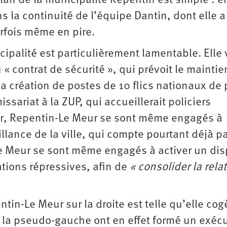
ilan de la municipalité Repentin est simple : e
ns la continuité de l’équipe Dantin, dont elle a
rfois même en pire.
ipalité est particulièrement lamentable. Elle 
 contrat de sécurité », qui prévoit le maintie
a création de postes de 10 flics nationaux de 
sariat à la ZUP, qui accueillerait policiers
nir, Repentin-Le Meur se sont même engagés à
llance de la ville, qui compte pourtant déjà p
e Meur se sont même engagés à activer un disp
ations répressives, afin de
« consolider la rela
tin-Le Meur sur la droite est telle qu’elle cog
 la pseudo-gauche ont en effet formé un exécu