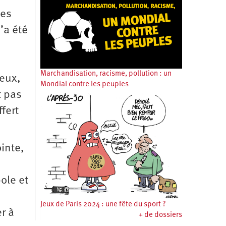
ses
’a été
Marchandisation, racisme, pollution : un
reux,
Mondial contre les peuples
t pas
fert
inte,
ole et
Jeux de Paris 2024 : une fête du sport ?
r à
+ de dossiers