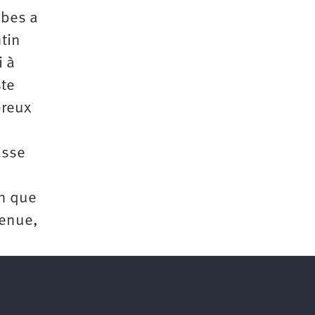
mbes a
tin
i à
ste
breux
asse
on que
tenue,