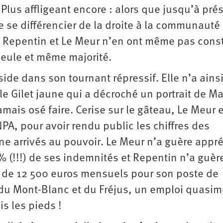
Plus affligeant encore : alors que jusqu’à pré
 se différencier de la droite à la communauté
, Repentin et Le Meur n’en ont même pas cons
seule et même majorité.
side dans son tournant répressif. Elle n’a ains
e le Gilet jaune qui a décroché un portrait de M
 jamais osé faire. Cerise sur le gâteau, Le Meur e
NPA, pour avoir rendu public les chiffres des
ne arrivés au pouvoir. Le Meur n’a guère appr
% (!!!) de ses indemnités et Repentin n’a guèr
e de 12 500 euros mensuels pour son poste de
 du Mont-Blanc et du Fréjus, un emploi quasim
is les pieds !