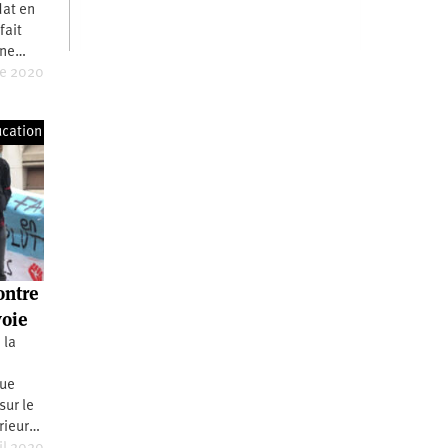
dat en
fait
Une…
re 2020
cation
ontre
voie
 la
que
sur le
rieur…