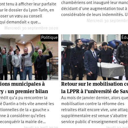
chambériens ont inauguré leur man
ont tenu à afficher leur parfaite
décidant d'une augmentation tout à 
ur le dossier du Lyon-Turin, en
considérable de leurs indemnités. 
oser un vœu au conseil
Mercredi 30 septemb
 qui demandait « que…
Mercredi 30 septembre 2020
Politique
Édu
tions municipales à
Retour sur le mobilisation c
 : un premier bilan
la LPPR à l’université de Sa
crédit qu’a pu rencontrer la
Au mois de janvier dernier, alors que
é Dantin a très vite amené les
mobilisation contre la réforme des
itionnelles de la « gauche »
retraites était encore vive, une atta
ne à considérer qu’elles
supplémentaire est venue s'abattre 
econquérir la mairie de…
service public d'enseignement supé