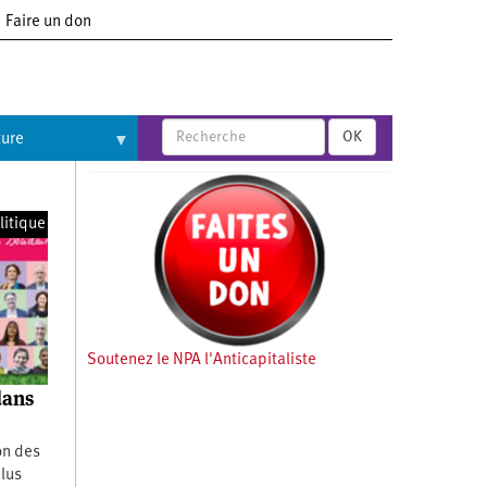
Faire un don
OK
ture
litique
Soutenez le NPA l'Anticapitaliste
dans
on des
lus