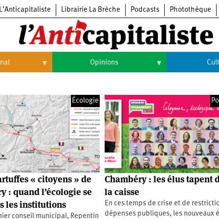
L’Anticapitaliste
Librairie La Brèche
Podcasts
Photothèque
onal
Opinions
Cul
Opinions
Culture
Écologie
Po
Histoire
Arts
Cinéma
Expositions
Livres
rtuffes « citoyens » de
Chambéry : les élus tapent 
Musique
 : quand l’écologie se
la caisse
 les institutions
En ces temps de crise et de restricti
dépenses publiques, les nouveaux é
ier conseil municipal, Repentin