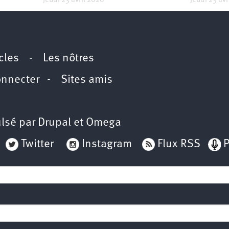
Jeudi 23 avril 2020
Jeudi 23 avr
icles
-
Les nôtres
onnecter
-
Sites amis
lsé par
Drupal
et
Omega
Twitter
Instagram
Flux RSS