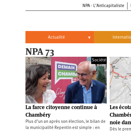
NPA - L’Anticapitaliste
Aller
au
contenu
principal
Actualité
Internati
NPA 73
Actualité
International
Société
Politique
Brésil
Entreprises
Chine
Oppressions
Entreprises
États-
Unis
Économie
Automobile
Oppressions
Continents
La farce citoyenne continue à
Les écota
Écologie
Aéronautique
Antiracisme
Continents
Chambéry
Chambéry
noie dans
Plus d’un an après son élection, le bilan de
Éducation
Commerce
Féminisme
Afrique
la municipalité Repentin est simple : en
Dès le prem