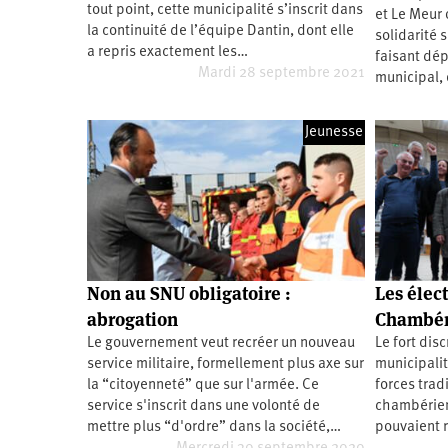
tout point, cette municipalité s’inscrit dans
et Le Meur 
Santé
Hôpitaux
LGBTI
Amérique
du
la continuité de l’équipe Dantin, dont elle
solidarité s
Nord
a repris exactement les…
faisant dép
Vidéos
SNCF
Amérique
latine
Mardi 28 septembre 2021
municipal,
Dans
Services
Asie
mon
publics
département
Jeunesse
Europe
Moyen-
Orient
Océanie
Non au SNU obligatoire :
Les élec
abrogation
Chambéry
Le gouvernement veut recréer un nouveau
Le fort dis
service militaire, formellement plus axe sur
municipalit
la “citoyenneté” que sur l'armée. Ce
forces trad
service s'inscrit dans une volonté de
chambérien
mettre plus “d'ordre” dans la société,…
pouvaient r