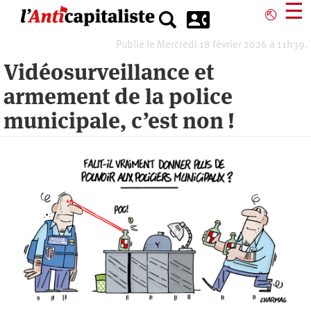
Aller
☰
⎋
au
contenu
Publié le Mercredi 18 février 2026 à 11h39.
principal
Vidéosurveillance et
armement de la police
municipale, c’est non !