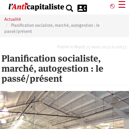
Aller
☰
⎋
au
contenu
Actualité
principal
Planification socialiste, marché, autogestion : le
passé/présent
Publié le Mardi 15 mars 2022 à 10h37.
Planification socialiste,
marché, autogestion : le
passé/présent