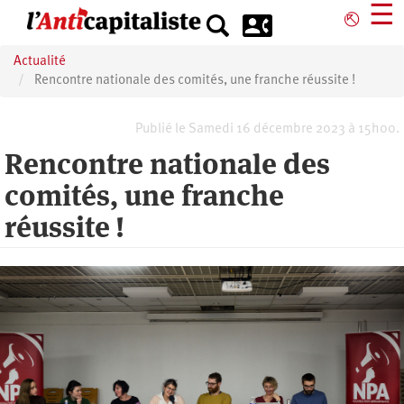
Aller
☰
⎋
au
contenu
Actualité
principal
Rencontre nationale des comités, une franche réussite !
Publié le Samedi 16 décembre 2023 à 15h00.
Rencontre nationale des
comités, une franche
réussite !