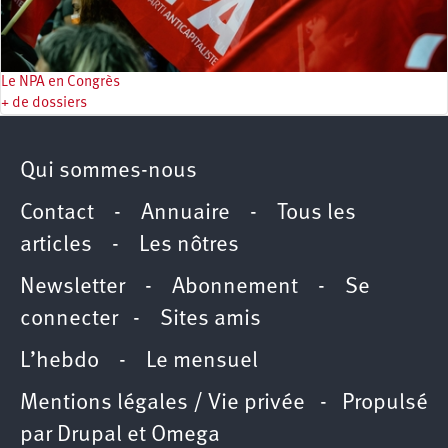
Le NPA en Congrès
+ de dossiers
Qui sommes-nous
Contact
-
Annuaire
-
Tous les
articles
-
Les nôtres
Newsletter
-
Abonnement
-
Se
connecter
-
Sites amis
L’hebdo
-
Le mensuel
Mentions légales / Vie privée
- Propulsé
par
Drupal
et
Omega