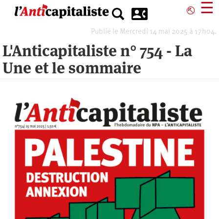
Aller
☰
⎋
au
contenu
Publié le Mercredi 14 mai 2025 à 17h04.
principal
L'Anticapitaliste n° 754 - La
Une et le sommaire