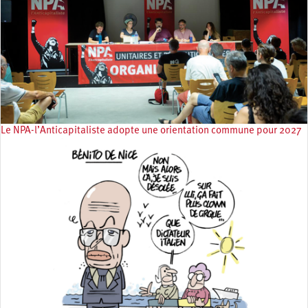
Le NPA-l’Anticapitaliste adopte une orientation commune pour 2027