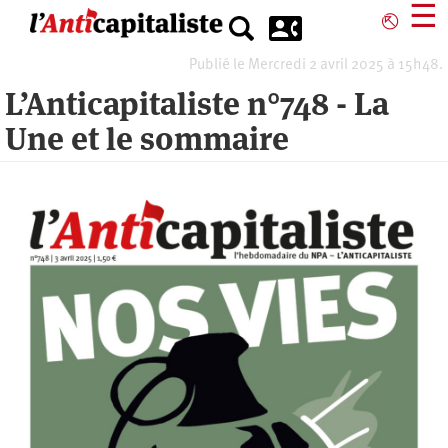
Aller
☰
⎋
au
contenu
Publié le Mercredi 2 avril 2025 à 15h48.
principal
L’Anticapitaliste n°748 - La
Une et le sommaire