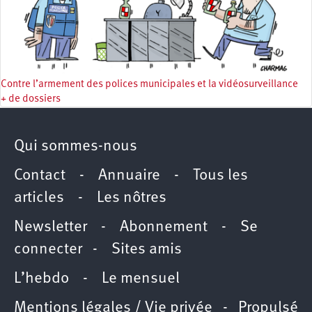
Contre l’armement des polices municipales et la vidéosurveillance
+ de dossiers
Qui sommes-nous
Contact
-
Annuaire
-
Tous les
articles
-
Les nôtres
Newsletter
-
Abonnement
-
Se
connecter
-
Sites amis
L’hebdo
-
Le mensuel
Mentions légales / Vie privée
- Propulsé