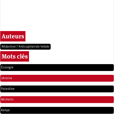
Auteurs
Rédaction l’Anticapitaliste hebdo
Mots clés
Écologie
Ukraine
Palestine
Michelin
Kenya