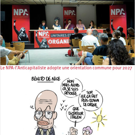
Le NPA-l’Anticapitaliste adopte une orientation commune pour 2027