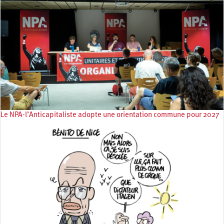
Le NPA-l’Anticapitaliste adopte une orientation commune pour 2027