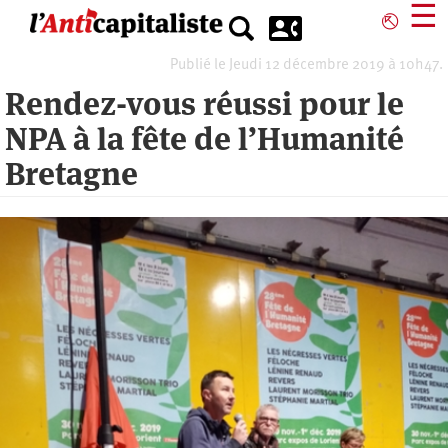
Aller
☰
⎋
au
contenu
Publié le Jeudi 12 décembre 2019 à 10h47.
principal
Rendez-vous réussi pour le
NPA à la fête de l’Humanité
Bretagne