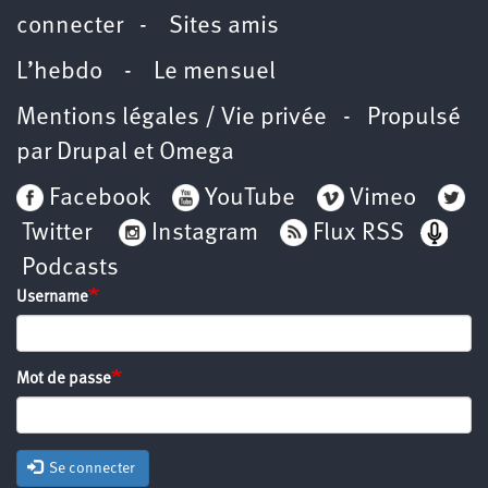
connecter
-
Sites amis
L’hebdo
-
Le mensuel
Mentions légales / Vie privée
- Propulsé
par
Drupal
et
Omega
Facebook
YouTube
Vimeo
Twitter
Instagram
Flux RSS
Podcasts
Username
Mot de passe
Se connecter