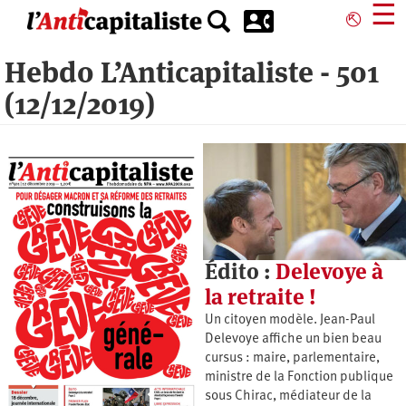
Aller
☰
⎋
au
contenu
Hebdo L’Anticapitaliste - 501
principal
(12/12/2019)
Édito :
Delevoye à
la retraite !
Un citoyen modèle. Jean-Paul
Delevoye affiche un bien beau
cursus : maire, parlementaire,
ministre de la Fonction publique
sous Chirac, médiateur de la