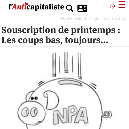
Aller
☰
⎋
au
contenu
Publié le Jeudi 22 juin 2017 à 12h30.
principal
Souscription de printemps :
Les coups bas, toujours...