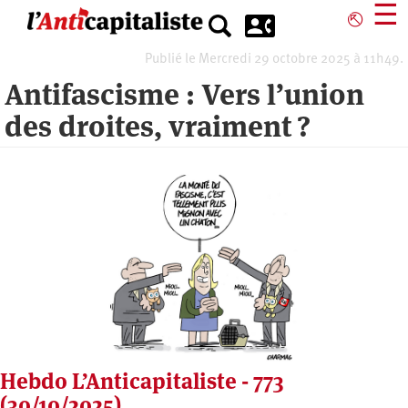
Aller
☰
⎋
au
contenu
Publié le Mercredi 29 octobre 2025 à 11h49.
principal
Antifascisme : Vers l’union
des droites, vraiment ?
Hebdo L’Anticapitaliste - 773
(30/10/2025)