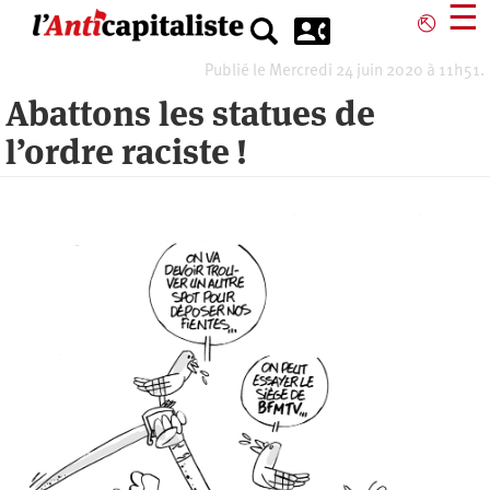
Aller
☰
⎋
au
contenu
Publié le Mercredi 24 juin 2020 à 11h51.
principal
Abattons les statues de
l’ordre raciste !