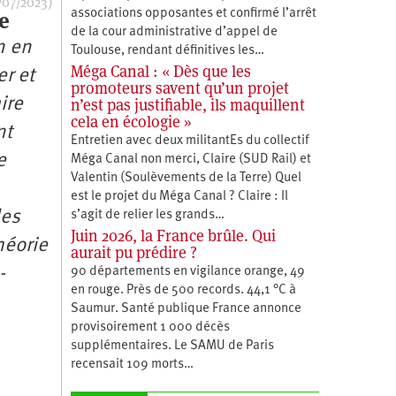
/07/2023)
associations opposantes et confirmé l’arrêt
e
de la cour administrative d’appel de
n en
Toulouse, rendant définitives les…
Méga Canal : « Dès que les
er et
promoteurs savent qu’un projet
n’est pas justifiable, ils maquillent
ire
cela en écologie »
nt
Entretien avec deux militantEs du collectif
e
Méga Canal non merci, Claire (SUD Rail) et
Valentin (Soulèvements de la Terre) Quel
est le projet du Méga Canal ? Claire : Il
des
s’agit de relier les grands…
Juin 2026, la France brûle. Qui
héorie
aurait pu prédire ?
-
90 départements en vigilance orange, 49
en rouge. Près de 500 records. 44,1 °C à
Saumur. Santé publique France annonce
provisoirement 1 000 décès
supplémentaires. Le SAMU de Paris
recensait 109 morts…