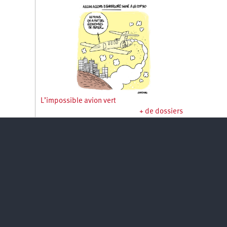
L’impossible avion vert
+ de dossiers