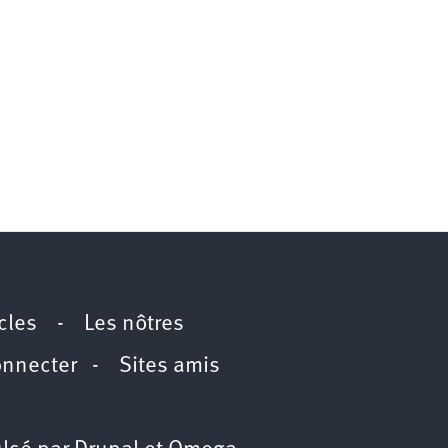
icles
-
Les nôtres
onnecter
-
Sites amis