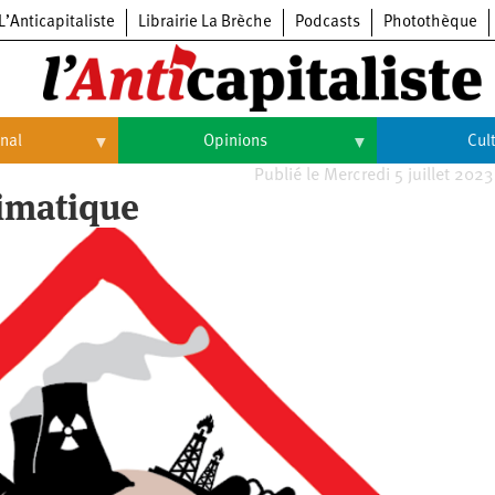
L’Anticapitaliste
Librairie La Brèche
Podcasts
Photothèque
onal
Opinions
Cul
Publié le Mercredi 5 juillet 2023
Opinions
Culture
limatique
Histoire
Arts
Cinéma
Expositions
Livres
Musique