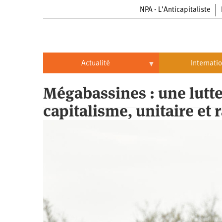
NPA - L’Anticapitaliste
Aller
au
contenu
principal
Actualité
Internati
Actualité
International
Mégabassines : une lutte
capitalisme, unitaire et r
Politique
Brésil
Entreprises
Chine
Oppressions
Entreprises
États-
Unis
Économie
Automobile
Oppressions
Continents
Écologie
Aéronautique
Antiracisme
Continents
Éducation
Commerce
Féminisme
Afrique