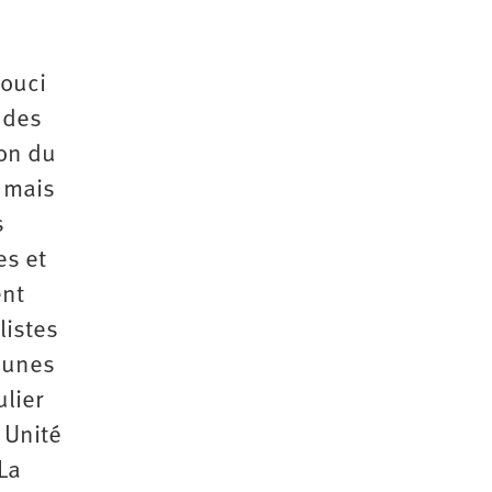
souci
 des
on du
s mais
s
es et
ent
listes
jeunes
lier
 Unité
La