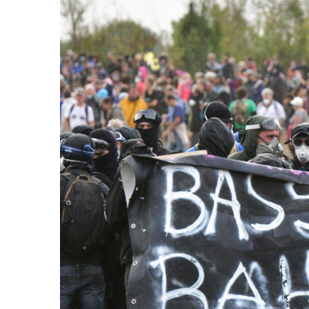
Santé
Hôpitaux
LGBTI
Amérique
du
Nord
Vidéos
SNCF
Amérique
latine
Dans
Services
Asie
mon
publics
département
Europe
Moyen-
Orient
Océanie