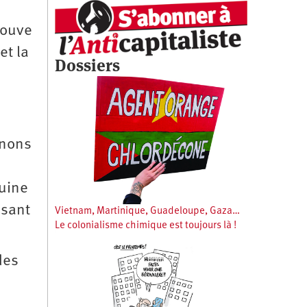
rouve
et la
Dossiers
înons
ruine
isant
Vietnam, Martinique, Guadeloupe, Gaza…
Le colonialisme chimique est toujours là !
des
s