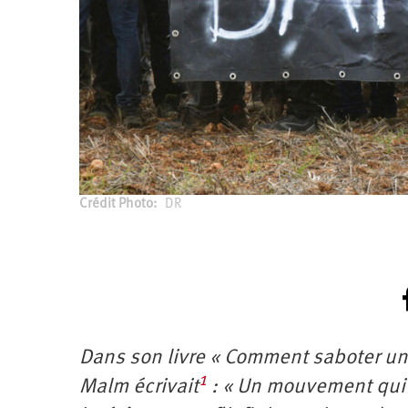
Crédit Photo
DR
Dans son livre « Comment saboter un p
1
Malm écrivait
: « Un mouvement qui re