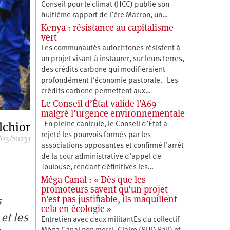
Conseil pour le climat (HCC) publie son
huitième rapport de l’ère Macron, un…
Kenya : résistance au capitalisme
vert
Les communautés autochtones résistent à
un projet visant à instaurer, sur leurs terres,
des crédits carbone qui modifieraient
profondément l’économie pastorale. Les
crédits carbone permettent aux…
Le Conseil d’État valide l’A69
malgré l’urgence environnementale
lchior
En pleine canicule, le Conseil d’État a
rejeté les pourvois formés par les
/03/2023)
associations opposantes et confirmé l’arrêt
de la cour administrative d’appel de
Toulouse, rendant définitives les…
Méga Canal : « Dès que les
promoteurs savent qu’un projet
n’est pas justifiable, ils maquillent
s
cela en écologie »
et les
Entretien avec deux militantEs du collectif