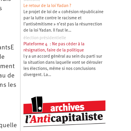
Le retour de la loi Yadan ?
s
Le projet de loi de « cohésion républicaine
par la lutte contre le racisme et
l’antisémitisme » n’est pas la résurrection
de la loi Yadan. Il faut le…
e
élection présidentielle
Plateforme 4 : Ne pas céder à la
antsE
résignation, faire de la politique
de
l y a un accord général au sein du parti sur
la situation dans laquelle vont se dérouler
fement
les élections, même si nos conclusions
eau de
divergent. La…
ns les
s
quelle