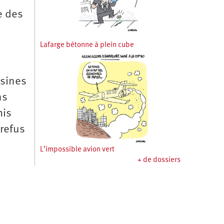
e des
Lafarge bétonne à plein cube
ssines
ns
mis
refus
L’impossible avion vert
+ de dossiers