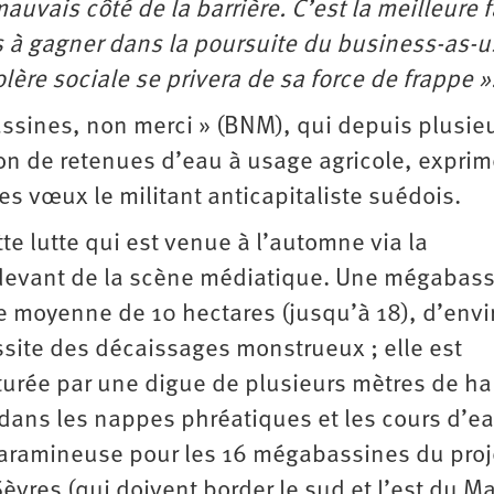
 mauvais côté de la barrière. C’est la meilleure 
ns à gagner dans la poursuite du business-as-u
ère sociale se privera de sa force de frappe »
ssines, non merci » (BNM), qui depuis plusie
on de retenues d’eau à usage agricole, expri
es vœux le militant anticapitaliste suédois.
e lutte qui est venue à l’automne via la
 devant de la scène médiatique. Une méga­bas
e moyenne de 10 hectares (jusqu’à 18), d’envi
site des décaissages monstrueux ; elle est
turée par une digue de plusieurs mètres de ha
dans les nappes phréatiques et les cours d’ea
faramineuse pour les 16 mégabassines du proj
èvres (qui doivent border le sud et l’est du Ma