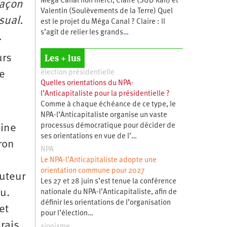
Méga Canal non merci, Claire (SUD Rail) et
façon
Valentin (Soulèvements de la Terre) Quel
sual.
est le projet du Méga Canal ? Claire : Il
s’agit de relier les grands…
.
Les + lus
urs
me
élection présidentielle
Quelles orientations du NPA-
l’Anticapitaliste pour la présidentielle ?
Comme à chaque échéance de ce type, le
NPA-l’Anticapitaliste organise un vaste
processus démocratique pour décider de
sine
ses orientations en vue de l’…
ron
NPA
Le NPA-l’Anticapitaliste adopte une
orientation commune pour 2027
uteur
Les 27 et 28 juin s’est tenue la conférence
u.
nationale du NPA-l’Anticapitaliste, afin de
définir les orientations de l’organisation
et
pour l’élection…
rais
sionisme