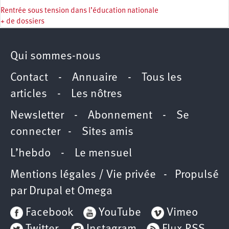
Rentrée sous tension dans l’éducation nationale
+ de dossiers
Qui sommes-nous
Contact
-
Annuaire
-
Tous les
articles
-
Les nôtres
Newsletter
-
Abonnement
-
Se
connecter
-
Sites amis
L’hebdo
-
Le mensuel
Mentions légales / Vie privée
- Propulsé
par
Drupal
et
Omega
Facebook
YouTube
Vimeo