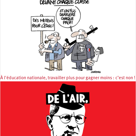
À l'éducation nationale, travailler plus pour gagner moins : c’est non !